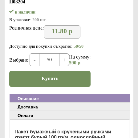
П03204
в наличии
В упаковке:
200 шт.
Розничная цена:
11.80
р
Доступно для покупки от/кратно:
50/50
На сумму:
-
+
Выбрано:
590
р
Купить
Описание
Доставка
Оплата
Пакет бумажный с кручеными ручками
крафт бурый 100 гр/м, однослойный