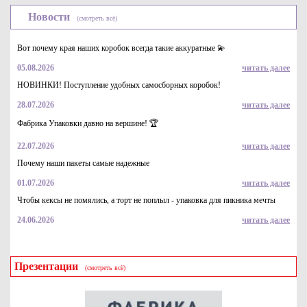
Новости
(смотреть всё)
Вот почему края наших коробок всегда такие аккуратные 💫
05.08.2026
читать далее
НОВИНКИ! Поступление удобных самосборных коробок!
28.07.2026
читать далее
Пакет бумажный серия FUPECO Крафт большой с кручеными
ручками 80 гр/м 450*350*150 мм
Фабрика Упаковки давно на вершине! 🏆
15.9
Купить
22.07.2026
читать далее
Почему наши пакеты самые надежные
01.07.2026
читать далее
Чтобы кексы не помялись, а торт не поплыл - упаковка для пикника мечты
24.06.2026
читать далее
Презентации
(смотреть всё)
Пакет бумажный крафт с прозрачным окошком для выпечки,
р-р 300*120*60*50