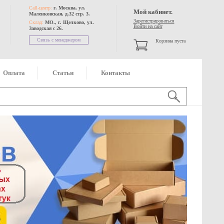
Call-центр:
г. Москва, ул.
Мой кабинет.
Маленковская, д.32 стр. 3.
Зарегистрироваться
Склад:
МО., г. Щелково, ул.
Войти на сайт
Заводская с 26.
Связь с менеджером
Корзина пуста
Оплата
Статьи
Контакты