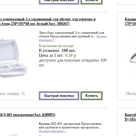
Быстрая покупка
Купить
с одноразовый 3-х секционный для обедов, для горячих и
Крышка
 блюд 250*195*68 мм, белый(Арт. Л00267)
170*10
Ланч-бокс одноразовый 3-х секционный для
обедов Представляем вам удобный и...
Полное
описание>>
В наличии на складе
В упаковке:
100 шт.
Цена за 1 шт:
9.20 р
доступно для покупки от/кратно 100
шт.
ть скидку %
Полу
Быстрая покупка
Купить
Д-401 прозрачная(Арт. К00895)
Контей
D=101м
Крышка КД-401 прозрачная Представляем
вам удобную и практичную прозрачную...
Полное описание>>