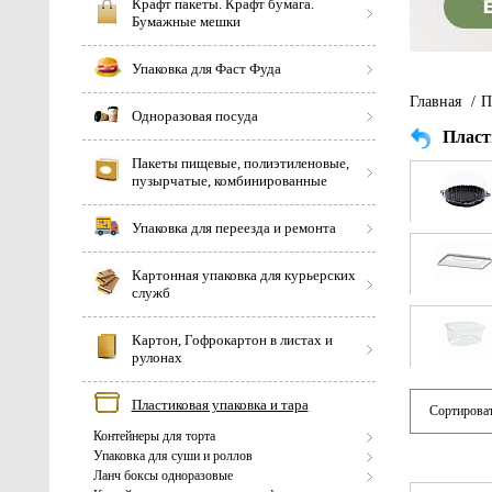
Крафт пакеты. Крафт бумага.
Бумажные мешки
Упаковка для Фаст Фуда
Главная
/
П
Одноразовая посуда
Пласт
Пакеты пищевые, полиэтиленовые,
пузырчатые, комбинированные
Упаковка для переезда и ремонта
Картонная упаковка для курьерских
служб
Картон, Гофрокартон в листах и
рулонах
Пластиковая упаковка и тара
Сортироват
Контейнеры для торта
Упаковка для суши и роллов
Ланч боксы одноразовые