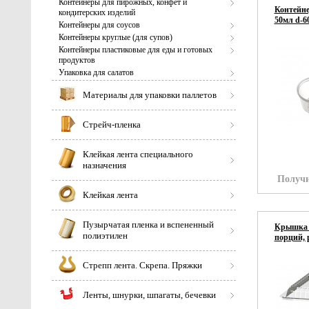
Контейнеры для пирожных, конфет и
Контейне
кондитерских изделий
50мл d-6
Контейнеры для соусов
Контейнеры круглые (для супов)
Контейнеры пластиковые для еды и готовых
продуктов
Упаковка для салатов
Материалы для упаковки паллетов
Стрейч-пленка
Клейкая лента специального
назначения
Получи
Клейкая лента
Пузырчатая пленка и вспененный
Крышка к
полиэтилен
порций, 
Стрепп лента. Скрепа. Пряжки
Ленты, шнурки, шпагаты, бечевки