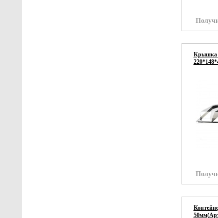
Получи
Крышка к
220*148*
Получи
Контейне
50мм(Арт