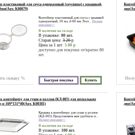
р пластиковый для соуса одноразовый (соусница) с крышкой,
Контей
0мм(Арт. К00079)
дно(Ар
Контейнер пластиковый для соуса с крышкой
одноразовый, 50 мл, d-60 мм Этот...
Полное
описание>>
В наличии на складе
В упаковке:
80 шт.
Старая цена:
3.20
р
Цена за 1 шт:
3.00 р
доступно для покупки от/кратно 80
шт.
ть скидку %
Полу
Быстрая покупка
Купить
 контейнеру для суши и роллов (КД-005) для нескольких
Контей
р-р 169*151*40(Арт. К00381)
дно(Ар
Крышка к контейнеру для суши и роллов
(КД-005) Представляем вам удобную и...
Полное описание>>
В наличии на складе
В упаковке:
100 шт.