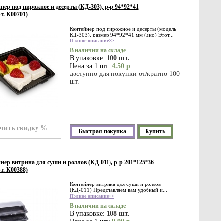
нер под пирожное и десерты (КД-303), р-р 94*92*41
т. К00701)
Контейнер под пирожное и десерты (модель
КД-303), размер 94*92*41 мм (дно) Этот...
Полное описание>>
В наличии на складе
В упаковке:
100 шт.
Цена за 1 шт:
4.50 р
доступно для покупки от/кратно 100
шт.
чить скидку %
Быстрая покупка
Купить
нер витрина для суши и роллов (КД-011), р-р 201*125*36
т. К00388)
Контейнер витрина для суши и роллов
(КД-011) Представляем вам удобный и...
Полное описание>>
В наличии на складе
В упаковке:
108 шт.