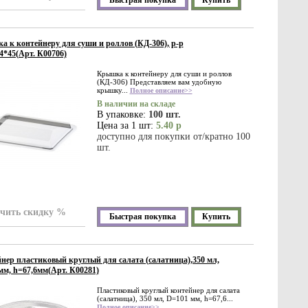
Быстрая покупка
Купить
 к контейнеру для суши и роллов (КД-306), р-р
4*45(Арт. К00706)
Крышка к контейнеру для суши и роллов
(КД-306) Представляем вам удобную
крышку...
Полное описание>>
В наличии на складе
В упаковке:
100 шт.
Цена за 1 шт:
5.40 р
доступно для покупки от/кратно 100
шт.
чить скидку %
Быстрая покупка
Купить
нер пластиковый круглый для салата (салатница),350 мл,
м, h=67,6мм(Арт. К00281)
Пластиковый круглый контейнер для салата
(салатница), 350 мл, D=101 мм, h=67,6...
Полное описание>>