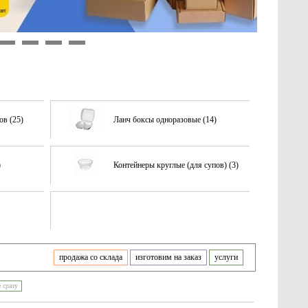
9
10
11
12
ов (25)
Ланч боксы одноразовые (14)
)
Контейнеры круглые (для супов) (3)
продажа со склада
изготовим на заказ
услуги
е сразу