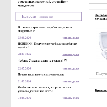
отмеченных звездочкой, уточняйте у
менеджеров
Ланч-бок
Новости
(смотреть всё)
холодных
Вот почему края наших коробок всегда такие
аккуратные 💫
05.08.2026
читать далее
НОВИНКИ! Поступление удобных самосборных
коробок!
28.07.2026
читать далее
Фабрика Упаковки давно на вершине! 🏆
22.07.2026
читать далее
Получи
Почему наши пакеты самые надежные
01.07.2026
читать далее
Чтобы кексы не помялись, а торт не поплыл -
Крышка К
упаковка для пикника мечты
24.06.2026
читать далее