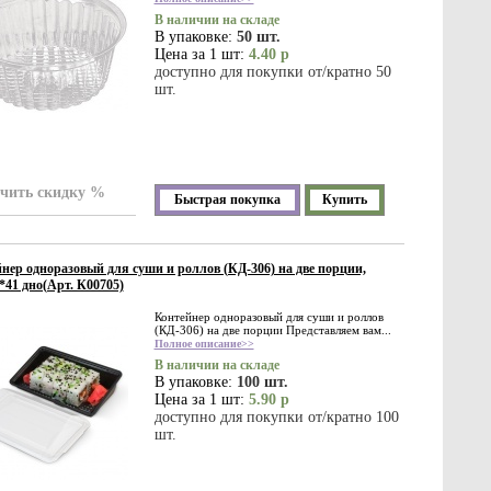
В наличии на складе
В упаковке:
50 шт.
Цена за 1 шт:
4.40 р
доступно для покупки от/кратно 50
шт.
чить скидку %
Быстрая покупка
Купить
нер одноразовый для суши и роллов (КД-306) на две порции,
*41 дно(Арт. К00705)
Контейнер одноразовый для суши и роллов
(КД-306) на две порции Представляем вам...
Полное описание>>
В наличии на складе
В упаковке:
100 шт.
Цена за 1 шт:
5.90 р
доступно для покупки от/кратно 100
шт.