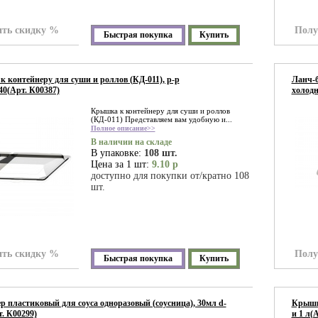
ть скидку %
Полу
Быстрая покупка
Купить
 контейнеру для суши и роллов (КД-011), р-р
Ланч-б
40(Арт. К00387)
холодн
Крышка к контейнеру для суши и роллов
(КД-011) Представляем вам удобную и...
Полное описание>>
В наличии на складе
В упаковке:
108 шт.
Цена за 1 шт:
9.10 р
доступно для покупки от/кратно 108
шт.
ть скидку %
Полу
Быстрая покупка
Купить
р пластиковый для соуса одноразовый (соусница), 30мл d-
Крышка
. К00299)
и 1 л(