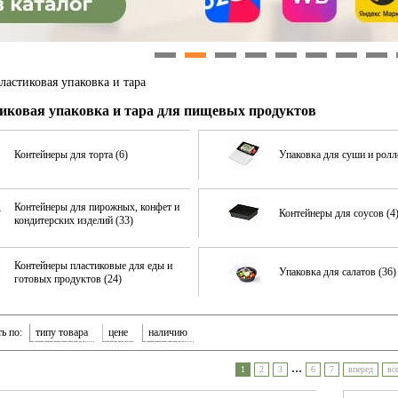
1
2
3
4
5
6
7
8
ластиковая упаковка и тара
иковая упаковка и тара для пищевых продуктов
Контейнеры для торта (6)
Упаковка для суши и ролл
Контейнеры для пирожных, конфет и
Контейнеры для соусов (4
кондитерских изделий (33)
Контейнеры пластиковые для еды и
Упаковка для салатов (36)
готовых продуктов (24)
ь по:
типу товара
цене
наличию
...
1
2
3
6
7
вперед
вс