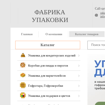
Call-ц
ФАБРИКА
zak
inf
УПАКОВКИ
Главная
О компании
Каталог товаров
Каталог
Упаковка для кондитерских изделий
Коробки для пиццы и пирогов
Упаковка для маркетплейсов
Гофротара, Гофрокоробки
Упаковка для подарков и цветов