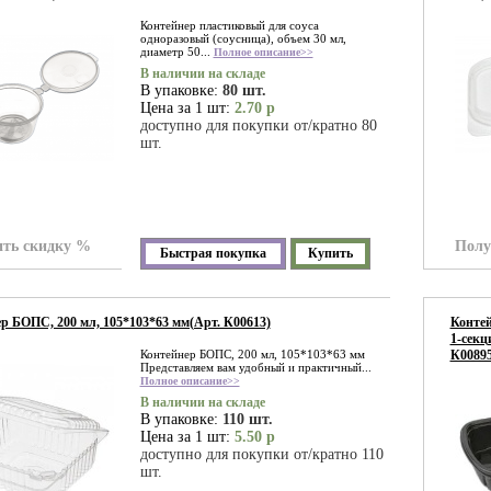
Контейнер пластиковый для соуса
одноразовый (соусница), объем 30 мл,
диаметр 50...
Полное описание>>
В наличии на складе
В упаковке:
80 шт.
Цена за 1 шт:
2.70 р
доступно для покупки от/кратно 80
шт.
ть скидку %
Полу
Быстрая покупка
Купить
р БОПС, 200 мл, 105*103*63 мм(Арт. К00613)
Контей
1-секц
Контейнер БОПС, 200 мл, 105*103*63 мм
К00895
Представляем вам удобный и практичный...
Полное описание>>
В наличии на складе
В упаковке:
110 шт.
Цена за 1 шт:
5.50 р
доступно для покупки от/кратно 110
шт.