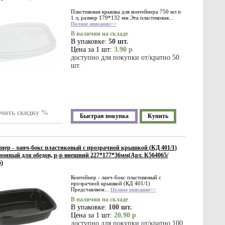
Пластиковая крышка для контейнера 750 мл и
1 л, размер 179*132 мм Эта пластиковая...
Полное описание>>
В наличии на складе
В упаковке:
50 шт.
Цена за 1 шт:
3.90 р
доступно для покупки от/кратно 50
шт.
чить скидку %
Быстрая покупка
Купить
нер - ланч-бокс пластиковый с прозрачной крышкой (КД 401/1)
ионный для обедов, р-р внешний 227*177*36мм(Арт. К564065/
)
Контейнер - ланч-бокс пластиковый с
прозрачной крышкой (КД 401/1)
Представляем...
Полное описание>>
В наличии на складе
В упаковке:
100 шт.
Цена за 1 шт:
20.90 р
доступно для покупки от/кратно 100