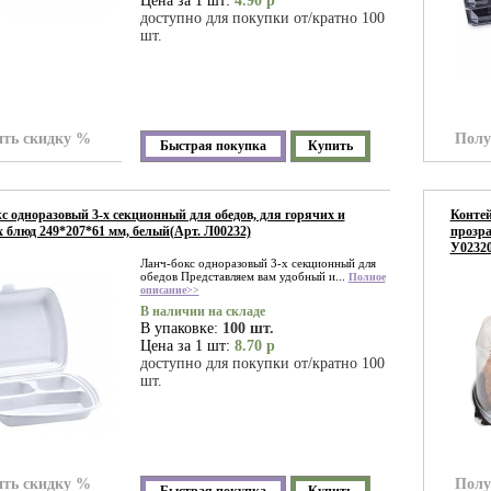
Цена за 1 шт:
4.90 р
доступно для покупки от/кратно 100
шт.
ть скидку %
Полу
Быстрая покупка
Купить
с одноразовый 3-х секционный для обедов, для горячих и
Контей
 блюд 249*207*61 мм, белый(Арт. Л00232)
прозра
У02320
Ланч-бокс одноразовый 3-х секционный для
обедов Представляем вам удобный и...
Полное
описание>>
В наличии на складе
В упаковке:
100 шт.
Цена за 1 шт:
8.70 р
доступно для покупки от/кратно 100
шт.
ть скидку %
Полу