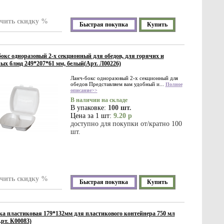
чить скидку %
Быстрая покупка
Купить
окс одноразовый 2-х секционный для обедов, для горячих и
ых блюд 249*207*61 мм, белый(Арт. Л00226)
Ланч-бокс одноразовый 2-х секционный для
обедов Представляем вам удобный и...
Полное
описание>>
В наличии на складе
В упаковке:
100 шт.
Цена за 1 шт:
9.20 р
доступно для покупки от/кратно 100
шт.
чить скидку %
Быстрая покупка
Купить
 пластиковая 179*132мм для пластикового контейнера 750 мл
Арт. К00083)