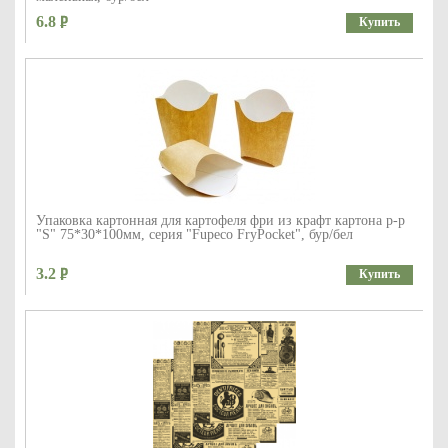
6.8
Купить
Упаковка картонная для картофеля фри из крафт картона р-р
"S" 75*30*100мм, серия "Fupeco FryPocket", бур/бел
3.2
Купить