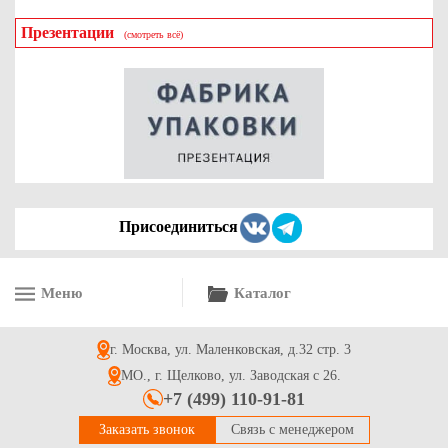
Презентации
(смотреть всё)
Пакет бумажный без ручек для выпечки крафт, р-р
265*150*60
1.95
Купить
Присоединиться
Меню
Каталог
Пакет бумажный с прозрачным окошком для выпечки "Хлеб"
белый, р-р 280*110*30*50
г. Москва, ул. Маленковская, д.32 стр. 3
2.3
Купить
МО., г. Щелково, ул. Заводская с 26.
+7 (499) 110-91-81
Заказать звонок
Связь с менеджером