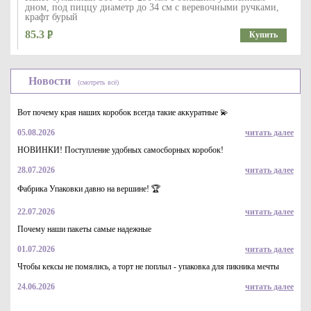
дном, под пиццу диаметр до 34 см с веревочными ручками,
крафт бурый
85.3
Купить
Новости
(смотреть всё)
Вот почему края наших коробок всегда такие аккуратные 💫
05.08.2026
читать далее
НОВИНКИ! Поступление удобных самосборных коробок!
28.07.2026
читать далее
Пакет бумажный с крученными ручками, без печати,
однослойный, крафт/бурый однослойный 70 гр/м,
Фабрика Упаковки давно на вершине! 🏆
320*320*180мм
18.3
Купить
22.07.2026
читать далее
Почему наши пакеты самые надежные
01.07.2026
читать далее
Чтобы кексы не помялись, а торт не поплыл - упаковка для пикника мечты
24.06.2026
читать далее