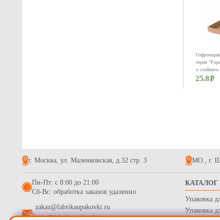
Гофроящик 
серия "Fupe
х слойного
25.8
бур (Д 35-4
г. Москва, ул. Маленковская, д.32 стр. 3
МО., г. Щ
Коробка дл
Пн-Пт: с 8:00 до 21:00
КАТАЛОГ
"Fupeco Pie
Сб-Вс: обработка заказов удаленно
микрогофро
Упаковка д
20.7
zakaz@fabrikaupakovki.ru
Упаковка д
info@fabrikaupakovki.ru