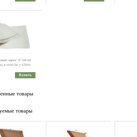
гамент марки "А" 64г/м2
), в уп-ке 5кг (~1250л)
Купить
енные товары
уемые товары