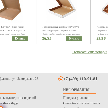
400*400*40 под пиццу
Гофрированная коробка 420*420*40
Коробка д
co PizzaBox" Крафт из 3-
под пиццу серия "Fupeco PizzaBox"
"Fupeco Pi
 микрогофрокартона бур/
Албус из 3-х слойного гофрокартона
слойного м
0 см)
36.5
бел/бур (Д 40-42 см)
23.8
Купить
Купить
Показать еще товары
+7 (499) 110-91-81
елково, ул. Заводская с 26.
я пирога 340*340*40
Коробка для пирога 240*240*60
Коробка д
ИНФОРМАЦИЯ
Box" из 3-х слойного
"Fupeco PieBox" Албус из 3-х
"Fupeco Pi
картона бур/бур
слойного микрогофрокартона бел/бур
микрогофр
ля кондитерских изделий
Продажа упаковки
17.5
16.5
Купить
Купить
ля Фаст Фуда
Способы возврата товара