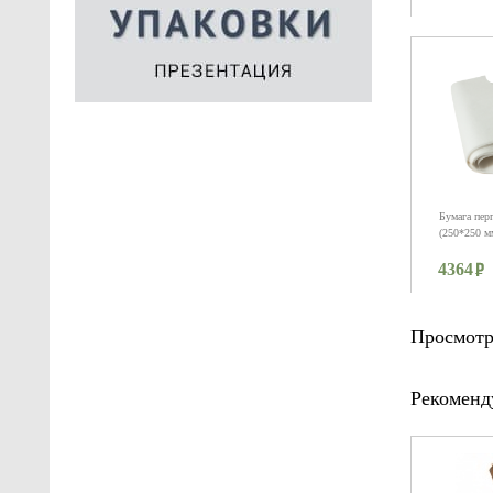
Бумага пер
(250*250 мм
4364
Просмотр
Рекоменд