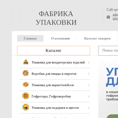
Call-ц
ФАБРИКА
zak
inf
УПАКОВКИ
Главная
О компании
Каталог товаров
Каталог
Упаковка для кондитерских изделий
Коробки для пиццы и пирогов
Упаковка для маркетплейсов
Гофротара, Гофрокоробки
Упаковка для подарков и цветов