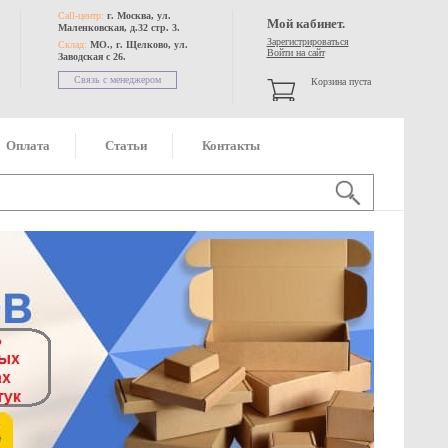
Call-центр:
г. Москва, ул.
Мой кабинет.
Маленковская, д.32 стр. 3.
Зарегистрироваться
Склад:
МО., г. Щелково, ул.
Войти на сайт
Заводская с 26.
Связь с менеджером
Корзина пуста
Оплата
Статьи
Контакты