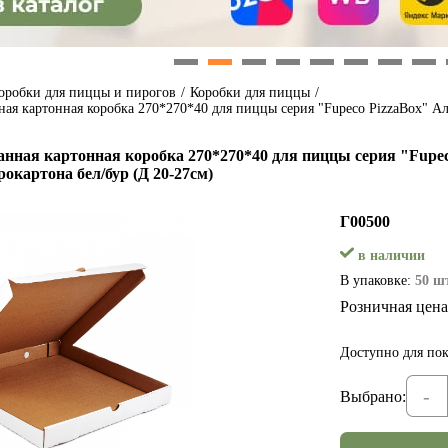
1
2
3
4
5
6
7
8
оробки для пиццы и пирогов
/
Коробки для пиццы
/
ая картонная коробка 270*270*40 для пиццы серия "Fupeco PizzaBox" Ал
нная картонная коробка 270*270*40 для пиццы серия "Fupeco
окартона бел/бур (Д 20-27см)
Г00500
в наличии
В упаковке:
50 шт
Розничная цена
Доступно для пок
-
Выбрано: