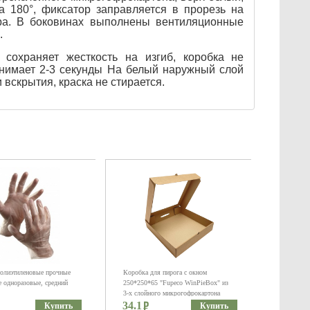
а 180°, фиксатор заправляется в прорезь на
ера. В боковинах выполнены вентиляционные
.
 сохраняет жесткость на изгиб, коробка не
анимает 2-3 секунды На белый наружный слой
вскрытия, краска не стирается.
полиэтиленовые прочные
Коробка для пирога с окном
 одноразовые, средний
250*250*65 "Fupeco WinPieBox" из
3-х слойного микрогофрокартона
34.1
бур/бур
Купить
Купить