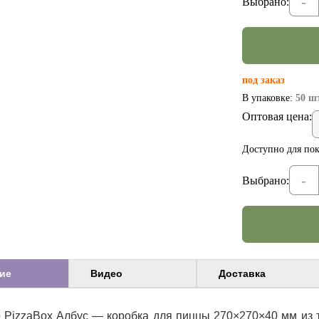
-
Выбрано:
под заказ
В упаковке:
50 шт
Оптовая цена:
Доступно для пок
-
Выбрано:
ие
Видео
Доставка
 PizzaBox Албус — коробка для пиццы 270×270×40 мм из 