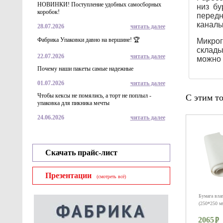
НОВИНКИ! Поступление удобных самосборных
низ бу
коробок!
передн
каналы
28.07.2026
читать далее
Фабрика Упаковки давно на вершине! 🏆
Микрог
склады
22.07.2026
читать далее
можно 
Почему наши пакеты самые надежные
01.07.2026
читать далее
Чтобы кексы не помялись, а торт не поплыл -
С этим т
упаковка для пикника мечты
24.06.2026
читать далее
Скачать прайс-лист
Презентации
(смотреть всё)
Бумага вла
(250*250 мм
2065