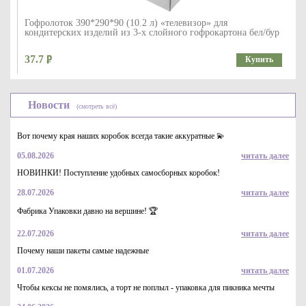
Гофролоток 390*290*90 (10.2 л) «телевизор» для
кондитерских изделий из 3-х слойного гофрокартона бел/бур
37.7
Купить
Новости
(смотреть всё)
Вот почему края наших коробок всегда такие аккуратные 💫
05.08.2026
читать далее
НОВИНКИ! Поступление удобных самосборных коробок!
28.07.2026
читать далее
Подложки картонные с ламинацией квадратные 29*29 см под
торт или пирог. Цвет "золото", толщина 0,8-1мм
Фабрика Упаковки давно на вершине! 🏆
15.8
Купить
22.07.2026
читать далее
Почему наши пакеты самые надежные
01.07.2026
читать далее
Чтобы кексы не помялись, а торт не поплыл - упаковка для пикника мечты