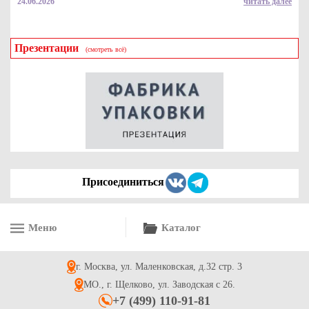
24.06.2026
читать далее
Презентации
(смотреть всё)
Коробка картонная серия "Fupeco WinSweetBox" Стандарт
самосборная для пирожных,с прозрачным окном, из бур/бел
крафт картона.Размер 250*160*110 мм.
29.7
Купить
Присоединиться
Меню
Каталог
Картонная упаковка для макарун, на 6 шт с прозрачным
окном, Серия "Fupeco WinMacCase" Стандарт из бур/бел
крафт картона. Размер 185*60*60 мм.
г. Москва, ул. Маленковская, д.32 стр. 3
17.1
Купить
МО., г. Щелково, ул. Заводская с 26.
+7 (499) 110-91-81