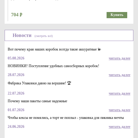
704
Купить
Новости
(смотреть всё)
Вот почему края наших коробок всегда такие аккуратные 💫
05.08.2026
читать далее
НОВИНКИ! Поступление удобных самосборных коробок!
28.07.2026
читать далее
Клещи для зажима скобы ПП ленты
Фабрика Упаковки давно на вершине! 🏆
3708
Купить
22.07.2026
читать далее
Почему наши пакеты самые надежные
01.07.2026
читать далее
Чтобы кексы не помялись, а торт не поплыл - упаковка для пикника мечты
24.06.2026
читать далее