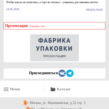
Чтобы кексы не помялись, а торт не поплыл - упаковка для пикника мечты
24.06.2026
читать далее
Презентации
(смотреть всё)
Гофрированная коробка для овощей (овощной лоток)
390*290*180 (20,3л) из 3-х слойного гофрокартона бур/бур
24.6
Купить
Присоединиться
Меню
Каталог
Гофрированная самосборная коробка 120*60*60 для
сувениров из микрогофрокартона бур/бур
г. Москва, ул. Маленковская, д.32 стр. 3
8.3
Купить