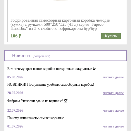
Гофрированная самосборная картонная коробка чемодан
(сумка) с ручками 500*250*325 (41 л) серия "Fupeco
HandBox" из 3-х слойного гофрокартона бур/бур
106
Купить
Новости
(смотреть всё)
Вот почему края наших коробок всегда такие аккуратные 💫
05.08.2026
читать далее
НОВИНКИ! Поступление удобных самосборных коробок!
28.07.2026
читать далее
Гофрированная коробка 425*330*120 самосборная из 3-х
слойного гофрокартона бел/бур для маркетплейсов
Фабрика Упаковки давно на вершине! 🏆
47.9
Купить
22.07.2026
читать далее
Почему наши пакеты самые надежные
01.07.2026
читать далее