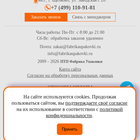
МО., г. Щелково, ул. Заводская с 26.
+7 (499) 110-91-81
Заказать звонок
Связь с менеджером
Часы работы:
Пн-Пт: с 8:00 до 21:00
Сб-Вс: обработка заказов удаленно
Почта:
zakaz@fabrikaupakovki.ru
info@fabrikaupakovki.ru
Гофротара 500*380*150 для обуви из 3-х слойного
гофрокартона бур/бур
2009 - 2026
ПТП Фабрика Упаковки
Карта сайта
81.9
Купить
Согласие на обработку персональных данных
СПОСОБЫ ОПЛАТЫ
На сайте используются cookies. Продолжая
пользоваться сайтом, вы
подтверждаете своё согласие
на их использование в соответствии с
политикой
конфиденциальности
.
Принять
Гофрированная самосборная коробка 340*140*70 из
микрогофрокартона бур/бур