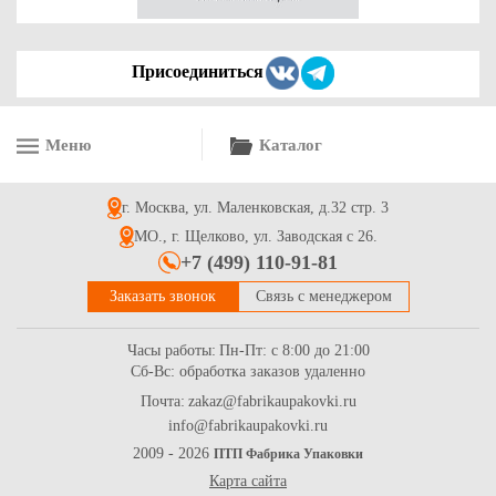
Присоединиться
Меню
Каталог
Стрейч пленка цветная фиолетовая 17мкм; 20мкм;
23мкм/500мм-1,4кг (вес)
г. Москва, ул. Маленковская, д.32 стр. 3
337
Купить
МО., г. Щелково, ул. Заводская с 26.
+7 (499) 110-91-81
Заказать звонок
Связь с менеджером
Часы работы:
Пн-Пт: с 8:00 до 21:00
Сб-Вс: обработка заказов удаленно
Почта:
zakaz@fabrikaupakovki.ru
info@fabrikaupakovki.ru
Стрейч-пленка цветная синяя 17мкм; 20мкм;
23мкм/500мм-1,4кг (вес)
2009 - 2026
ПТП Фабрика Упаковки
Карта сайта
337