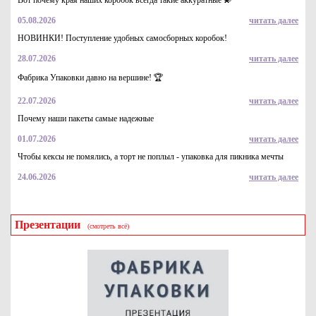
Вот почему края наших коробок всегда такие аккуратные 💫
05.08.2026
читать далее
НОВИНКИ! Поступление удобных самосборных коробок!
28.07.2026
читать далее
Стрейч-пленка цветная зеленая 17мкм; 20мкм;
23мкм/500мм-2,0кг (вес)
Фабрика Упаковки давно на вершине! 🏆
561
Купить
22.07.2026
читать далее
Почему наши пакеты самые надежные
01.07.2026
читать далее
Чтобы кексы не помялись, а торт не поплыл - упаковка для пикника мечты
24.06.2026
читать далее
Презентации
(смотреть всё)
Стрейч пленка цветная зеленая 17мкм; 20мкм;
23мкм/500мм-1,4кг (вес)
337
Купить