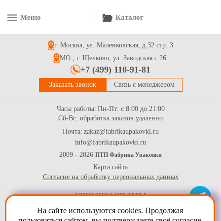
Меню
Каталог
Гофрокартон листовой 800*1200 5 сл. для переезда бур/бур
г. Москва, ул. Маленковская, д.32 стр. 3
71
Купить
МО., г. Щелково, ул. Заводская с 26.
+7 (499) 110-91-81
Заказать звонок
Связь с менеджером
Часы работы:
Пн-Пт: с 8:00 до 21:00
Сб-Вс: обработка заказов удаленно
Почта:
zakaz@fabrikaupakovki.ru
info@fabrikaupakovki.ru
Перчатки х/б с двойным латексным покрытием для переезда.
(1 пара)
2009 - 2026
ПТП Фабрика Упаковки
Карта сайта
29.6
Купить
Согласие на обработку персональных данных
СПОСОБЫ ОПЛАТЫ
На сайте используются cookies. Продолжая
пользоваться сайтом, вы
подтверждаете своё согласие