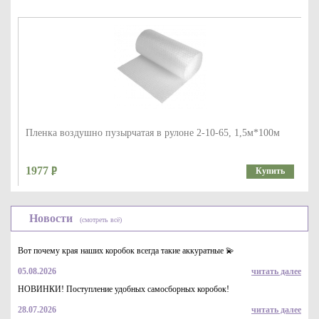
Пленка воздушно пузырчатая в рулоне 2-10-65, 1,5м*100м
1977
Купить
Новости
(смотреть всё)
Вот почему края наших коробок всегда такие аккуратные 💫
05.08.2026
читать далее
НОВИНКИ! Поступление удобных самосборных коробок!
28.07.2026
читать далее
Пакет ( конверт) из трехслойной воздушно пузырчатой