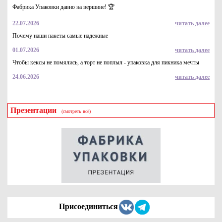
пленки 3-10-75, 350*400+50
Фабрика Упаковки давно на вершине! 🏆
15.7
Купить
22.07.2026
читать далее
Почему наши пакеты самые надежные
01.07.2026
читать далее
Чтобы кексы не помялись, а торт не поплыл - упаковка для пикника мечты
24.06.2026
читать далее
Презентации
(смотреть всё)
Пленка воздушно пузырчатая мини рулон 2-10-65, 0,4м*5м
45
Купить
Присоединиться