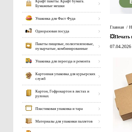
Крафт пакеты. Крафт бумага.
Бумажные мешки
Упаковка для Фаст Фуда
Главная
/
Н
Одноразовая посуда
💥Печать 
Пакеты пищевые, полиэтиленовые,
07.04.2026
пузырчатые, комбинированные
Упаковка для переезда и ремонта
Картонная упаковка для курьерских
служб
Картон, Гофрокартон в листах и
рулонах
Пластиковая упаковка и тара
Материалы для упаковки паллетов