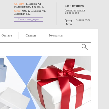
Call-центр:
г. Москва, ул.
Мой кабинет.
Маленковская, д.32 стр. 3.
Зарегистрироваться
Склад:
МО., г. Щелково, ул.
Войти на сайт
Заводская с 26.
Связь с менеджером
Корзина пуста
Оплата
Статьи
Контакты