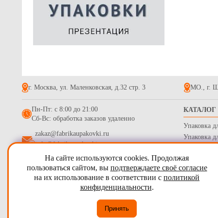
г. Москва, ул. Маленковская, д.32 стр. 3
МО., г. Щ
Пн-Пт: с 8:00 до 21:00
КАТАЛОГ
Сб-Вс: обработка заказов удаленно
Упаковка д
zakaz@fabrikaupakovki.ru
Упаковка д
info@fabrikaupakovki.ru
Одноразова
На сайте используются cookies. Продолжая
Гофротара,
2009 - 2026
ПТП Фабрика Упаковки
пользоваться сайтом, вы
подтверждаете своё согласие
Стрейч пле
на их использование в соответствии с
политикой
Карта сайта
Бумага обе
конфиденциальности
.
Согласие на обработку персональных данных
Принять