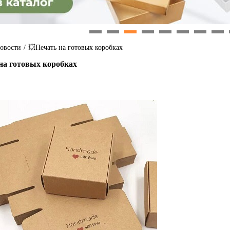
1
2
3
4
5
6
7
8
овости
/
💥Печать на готовых коробках
на готовых коробках