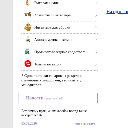
Бытовая химия
Назад к сп
Хозяйственные товары
Инвентарь для уборки
Автокосметика и химия
Противогололедные средства *
Товары по акции
* Срок поставки товаров из разделов,
отмеченных звездочкой, уточняйте у
менеджеров
Новости
(смотреть всё)
Вот почему края наших коробок всегда такие
аккуратные 💫
05.08.2026
читать далее