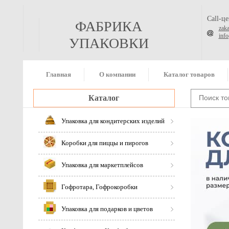
Call-ц
ФАБРИКА
zak
inf
УПАКОВКИ
Главная
О компании
Каталог товаров
Каталог
Упаковка для кондитерских изделий
Коробки для пиццы и пирогов
Упаковка для маркетплейсов
Гофротара, Гофрокоробки
Упаковка для подарков и цветов