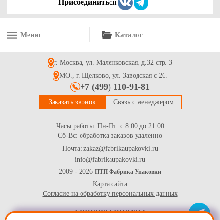
Присоединиться
Меню
Каталог
Клейкая лента зеленая 48мм*66м*45мкр для переезда
г. Москва, ул. Маленковская, д.32 стр. 3
101.9
Купить
МО., г. Щелково, ул. Заводская с 26.
+7 (499) 110-91-81
Заказать звонок
Связь с менеджером
Часы работы:
Пн-Пт: с 8:00 до 21:00
Сб-Вс: обработка заказов удаленно
Почта:
zakaz@fabrikaupakovki.ru
info@fabrikaupakovki.ru
Стрейч-пленка прозрачная 17мкм;20мкм;23мкм/500мм -1,0кг
(вес) для переезда
2009 - 2026
ПТП Фабрика Упаковки
Карта сайта
260
Купить
Согласие на обработку персональных данных
СПОСОБЫ ОПЛАТЫ