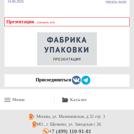
24.06.2026
читать далее
Презентации
(смотреть всё)
Клейкая лента брендированная с знаком "Акция"
50м*66мм*45мкр для переезда
81.4
Купить
Присоединиться
Меню
Каталог
Клейкая лента белая 48мм*50м*45мкр для переезда
г. Москва, ул. Маленковская, д.32 стр. 3
84.4
Купить
МО., г. Щелково, ул. Заводская с 26.
+7 (499) 110-91-81