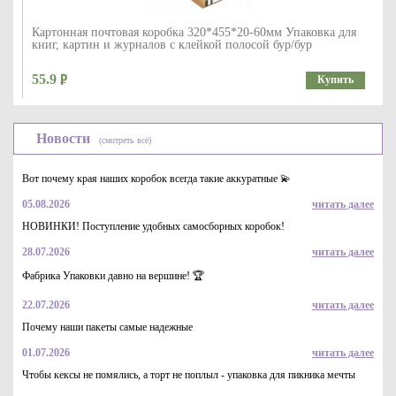
Картонная почтовая коробка 320*455*20-60мм Упаковка для
книг, картин и журналов с клейкой полосой бур/бур
55.9
Купить
Новости
(смотреть всё)
Вот почему края наших коробок всегда такие аккуратные 💫
05.08.2026
читать далее
НОВИНКИ! Поступление удобных самосборных коробок!
28.07.2026
читать далее
Пленка воздушно-пузырчатая в рулоне 2-10-65, 1,5м*20м для
переезда
Фабрика Упаковки давно на вершине! 🏆
505
Купить
22.07.2026
читать далее
Почему наши пакеты самые надежные
01.07.2026
читать далее
Чтобы кексы не помялись, а торт не поплыл - упаковка для пикника мечты