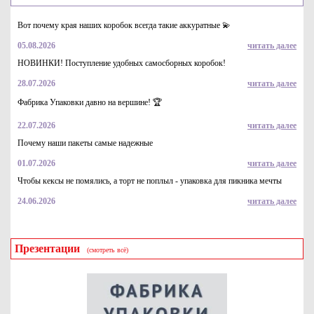
Вот почему края наших коробок всегда такие аккуратные 💫
05.08.2026
читать далее
НОВИНКИ! Поступление удобных самосборных коробок!
28.07.2026
читать далее
Капхолдер (манжета) для бумажного стакана из двухслойного
микрогофрокартона Эконом (крафт) бур/бур
Фабрика Упаковки давно на вершине! 🏆
1.4
Купить
22.07.2026
читать далее
Почему наши пакеты самые надежные
01.07.2026
читать далее
Чтобы кексы не помялись, а торт не поплыл - упаковка для пикника мечты
24.06.2026
читать далее
Презентации
(смотреть всё)
Крышка пластиковая купольная без отверстия для
одноразового стакана ПЭТ, 95мм прозрачная
2.2
Купить