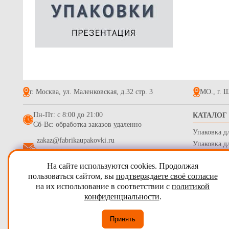
г. Москва, ул. Маленковская, д.32 стр. 3
МО., г. Щ
Пн-Пт: с 8:00 до 21:00
КАТАЛОГ
Сб-Вс: обработка заказов удаленно
Упаковка д
zakaz@fabrikaupakovki.ru
Упаковка д
info@fabrikaupakovki.ru
Одноразова
На сайте используются cookies. Продолжая
Гофротара,
2009 - 2026
ПТП Фабрика Упаковки
пользоваться сайтом, вы
подтверждаете своё согласие
Стрейч пле
на их использование в соответствии с
политикой
Карта сайта
Бумага обе
конфиденциальности
.
Согласие на обработку персональных данных
Принять