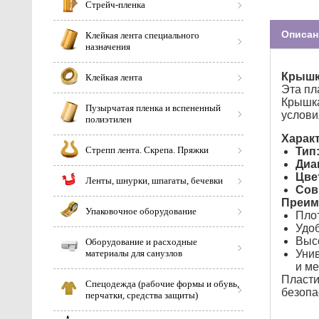
Стрейч-пленка
Описан
Клейкая лента специального
назначения
Крышка
Клейкая лента
Эта пл
Крышка
Пузырчатая пленка и вспененный
услови
полиэтилен
Харак
Стрепп лента. Скрепа. Пряжки
Тип
Диа
Цве
Ленты, шнурки, шпагаты, бечевки
Сов
Преим
Упаковочное оборудование
Плот
Удоб
Высо
Оборудование и расходные
материалы для санузлов
Унив
и ме
Пласти
Спецодежда (рабочие формы и обувь,
безопа
перчатки, средства защиты)