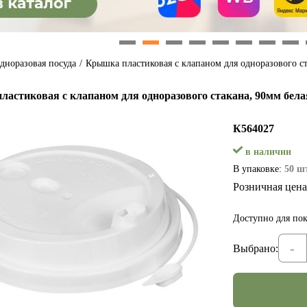
1
2
3
4
5
6
7
8
дноразовая посуда
/
Крышка пластиковая с клапаном для одноразового ст
астиковая с клапаном для одноразового стакана, 90мм бела
К564027
в наличии
В упаковке:
50 шт
Розничная цена
Доступно для пок
-
Выбрано: