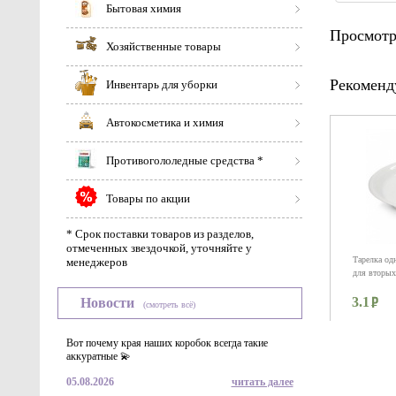
Бытовая химия
Просмотр
Хозяйственные товары
Рекоменд
Инвентарь для уборки
Автокосметика и химия
Противогололедные средства *
Товары по акции
* Срок поставки товаров из разделов,
отмеченных звездочкой, уточняйте у
Тарелка од
менеджеров
для вторых
3.1
Новости
(смотреть всё)
Вот почему края наших коробок всегда такие
аккуратные 💫
05.08.2026
читать далее