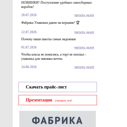
НОВИНКИ! Поступление удобных самосборных
коробок!
28.07.2026
читать далее
Фабрика Упаковки давно на вершине! 🏆
Стаканчики
22.07.2026
читать далее
для горячи
250мл сери
Почему наши пакеты самые надежные
6
01.07.2026
читать далее
Чтобы кексы не помялись, а торт не поплыл -
упаковка для пикника мечты
24.06.2026
читать далее
Скачать прайс-лист
Тарелка бу
Презентации
(смотреть всё)
крафт
3.2