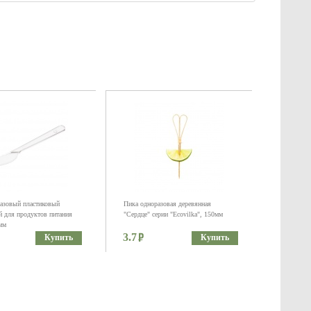
азовый пластиковый
Пика одноразовая деревянная
 для продуктов питания
"Сердце" серии "Ecovilka", 150мм
мм
3.7
Купить
Купить