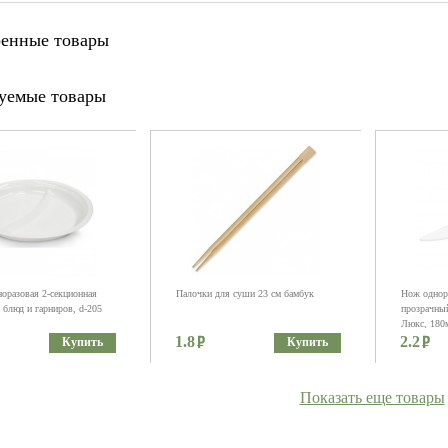
енные товары
уемые товары
норазовая 2-секционная
Палочки для суши 23 см бамбук
Нож однор
 блюд и гарниров, d-205
прозрачный
Люкс, 180
1.8
2.2
Купить
Купить
Показать еще товары