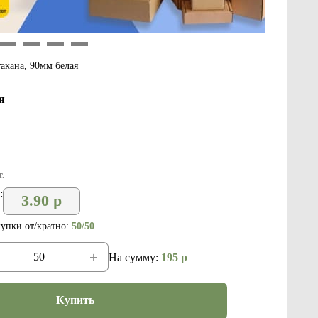
9
10
11
12
акана, 90мм белая
я
.
:
3.90
р
упки от/кратно:
50/50
+
На сумму:
195
р
Купить