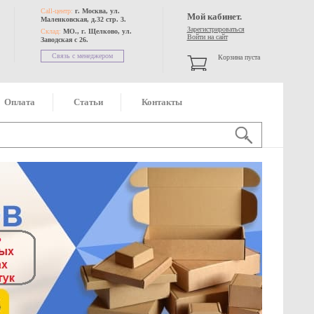
Call-центр:
г. Москва, ул.
Мой кабинет.
Маленковская, д.32 стр. 3.
Зарегистрироваться
Склад:
МО., г. Щелково, ул.
Войти на сайт
Заводская с 26.
Связь с менеджером
Корзина пуста
Оплата
Статьи
Контакты