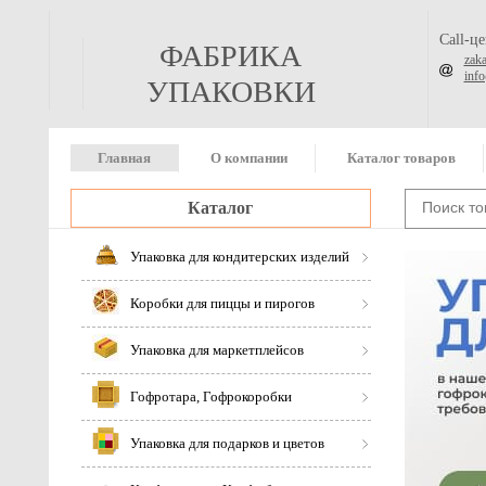
Call-ц
ФАБРИКА
zak
inf
УПАКОВКИ
Главная
О компании
Каталог товаров
Каталог
Упаковка для кондитерских изделий
Коробки для пиццы и пирогов
Упаковка для маркетплейсов
Гофротара, Гофрокоробки
Упаковка для подарков и цветов