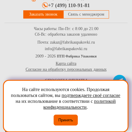
+7 (499) 110-91-81
Заказать звонок
Связь с менеджером
Часы работы:
Пн-Пт: с 8:00 до 21:00
Сб-Вс: обработка заказов удаленно
Почта:
zakaz@fabrikaupakovki.ru
info@fabrikaupakovki.ru
Тарелка деревянная круглая серии "ЭкоВилка", D-190мм
2009 - 2026
ПТП Фабрика Упаковки
Карта сайта
23.9
Купить
Согласие на обработку персональных данных
СПОСОБЫ ОПЛАТЫ
На сайте используются cookies. Продолжая
пользоваться сайтом, вы
подтверждаете своё согласие
на их использование в соответствии с
политикой
конфиденциальности
.
Принять
Стаканчики бумажные однослойные для горячих напитков,
250мл серия "Джентельмен"