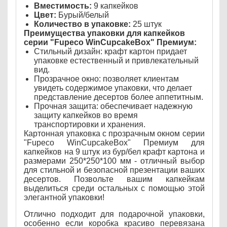
Вместимость:
9 капкейков
Цвет:
Бурый/белый
Количество в упаковке:
25 штук
Преимущества упаковки для капкейков
серии "Fupeco WinCupcakeBox" Премиум:
Стильный дизайн: крафт картон придает
упаковке естественный и привлекательный
вид.
Прозрачное окно: позволяет клиентам
увидеть содержимое упаковки, что делает
представление десертов более аппетитным.
Прочная защита: обеспечивает надежную
защиту капкейков во время
транспортировки и хранения.
Картонная упаковка с прозрачным окном серии
"Fupeco WinCupcakeBox" Премиум для
капкейков на 9 штук из бур/бел крафт картона и
размерами 250*250*100 мм - отличный выбор
для стильной и безопасной презентации ваших
десертов. Позвольте вашим капкейкам
выделиться среди остальных с помощью этой
элегантной упаковки!
Отлично подходит для подарочной упаковки,
особенно если коробка красиво перевязана