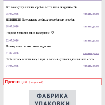
Вот почему края наших коробок всегда такие аккуратные 💫
05.08.2026
читать далее
НОВИНКИ! Поступление удобных самосборных коробок!
28.07.2026
читать далее
Упаковка из картона для макарун на 12 шт с прозрачным
окном и разделенными ячейками, Серия "Fupeco
Фабрика Упаковки давно на вершине! 🏆
WinMacCase" Стандарт из бел/бел мелованного картона.
Размер 185*120*60 мм.
37.7
Купить
22.07.2026
читать далее
Почему наши пакеты самые надежные
01.07.2026
читать далее
Чтобы кексы не помялись, а торт не поплыл - упаковка для пикника мечты
24.06.2026
читать далее
Презентации
(смотреть всё)
Картонная упаковка под макаруны, на 6 шт с прозрачным
окном, Серия "Fupeco WinMacCase" Стандарт из бел/бел
мелованного картона. Размер 190*50*50 мм.
18.6
Купить