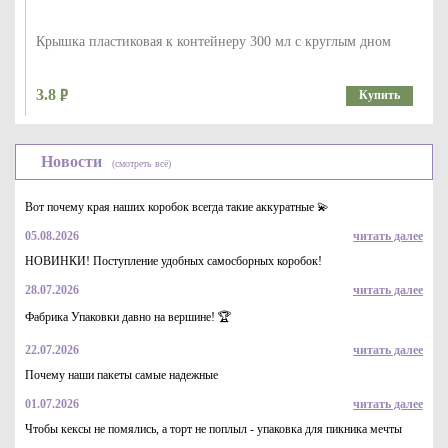
Крышка пластиковая к контейнеру 300 мл с круглым дном
3.8
Купить
Новости
(смотреть всё)
Вот почему края наших коробок всегда такие аккуратные 💫
05.08.2026
читать далее
НОВИНКИ! Поступление удобных самосборных коробок!
28.07.2026
читать далее
Крышка к алюминиевому контейнеру 2235мл, 315*215мм
Фабрика Упаковки давно на вершине! 🏆
8.4
Купить
22.07.2026
читать далее
Почему наши пакеты самые надежные
01.07.2026
читать далее
Чтобы кексы не помялись, а торт не поплыл - упаковка для пикника мечты