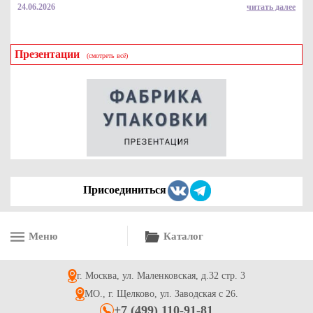
24.06.2026
читать далее
Презентации
(смотреть всё)
Картонная коробка для китайской лапши вок, 700мл, белая
13.6
Купить
Присоединиться
Меню
Каталог
Упаковка картонная для картошки фри р-р S 75*30*100мм
серия "Приятного аппетита" зеленая печать
г. Москва, ул. Маленковская, д.32 стр. 3
2
Купить
МО., г. Щелково, ул. Заводская с 26.
+7 (499) 110-91-81