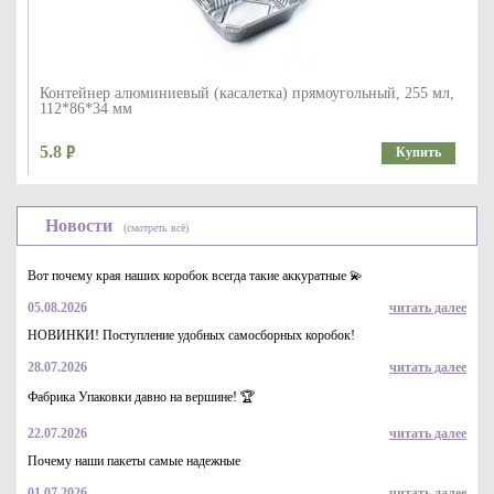
Контейнер алюминиевый (касалетка) прямоугольный, 255 мл,
112*86*34 мм
5.8
Купить
Новости
(смотреть всё)
Вот почему края наших коробок всегда такие аккуратные 💫
05.08.2026
читать далее
НОВИНКИ! Поступление удобных самосборных коробок!
28.07.2026
читать далее
Упаковка картонная для картофеля фри р-р M 75*34*110мм
серия "Приятного аппетита" желтая печать
Фабрика Упаковки давно на вершине! 🏆
3.5
Купить
22.07.2026
читать далее
Почему наши пакеты самые надежные
01.07.2026
читать далее