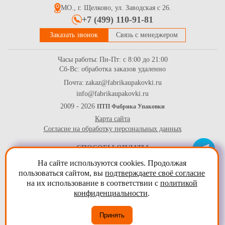
МО., г. Щелково, ул. Заводская с 26.
+7 (499) 110-91-81
Заказать звонок
Связь с менеджером
Часы работы:
Пн-Пт: с 8:00 до 21:00
Сб-Вс: обработка заказов удаленно
Почта:
zakaz@fabrikaupakovki.ru
info@fabrikaupakovki.ru
Картонная коробка контейнер из крафт картона с ламинацией
и окном р-р "L" 190*150*50мм, 1000 мл, серия "Fupeco Fresh
2009 - 2026
ПТП Фабрика Упаковки
WinFoodBox" бур/бел
Карта сайта
16.8
Купить
Согласие на обработку персональных данных
СПОСОБЫ ОПЛАТЫ
На сайте используются cookies. Продолжая
пользоваться сайтом, вы
подтверждаете своё согласие
на их использование в соответствии с
политикой
конфиденциальности
.
Принять