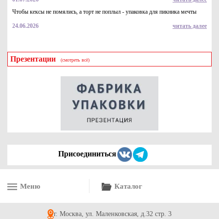
Чтобы кексы не помялись, а торт не поплыл - упаковка для пикника мечты
24.06.2026
читать далее
Презентации
(смотреть всё)
Упаковка картонная для наггетсов и куриных крылышек р-р
S 115*75*45мм, серия "Приятного аппетита" печать красная
3.4
Купить
Присоединиться
Меню
Каталог
Картонная коробка контейнер из крафт картона с ламинацией
р-р "L" 190*150*50мм, 1000 мл, серия "Fupeco Fresh
FoodBox" бур/бел
г. Москва, ул. Маленковская, д.32 стр. 3
11.5
Купить