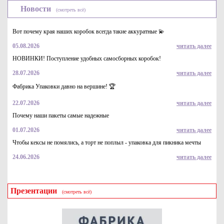
Новости
(смотреть всё)
Вот почему края наших коробок всегда такие аккуратные 💫
05.08.2026
читать далее
НОВИНКИ! Поступление удобных самосборных коробок!
28.07.2026
читать далее
Пакет «майка» для переноски коробок под пиццу
полиэтиленовый Д 30-38 см, р-р 32+24х60 см, прозрачный
Фабрика Упаковки давно на вершине! 🏆
5.4
Купить
22.07.2026
читать далее
Почему наши пакеты самые надежные
01.07.2026
читать далее
Чтобы кексы не помялись, а торт не поплыл - упаковка для пикника мечты
24.06.2026
читать далее
Презентации
(смотреть всё)
Пакет «майка» полиэтиленовый для переноски коробок под
пиццу на вынос Д 20-28 см, р-р 24+18х50 см, прозрачный