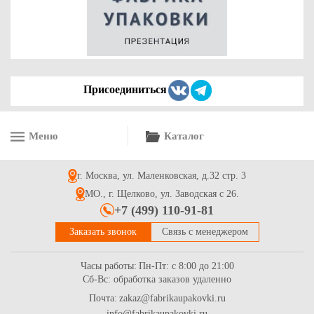
3.3
Купить
Присоединиться
Меню
Каталог
Пакет «майка» полиэтиленовый для переноски коробок под
пиццу Д 39-42 см, р-р 38+28х70 см, прозрачный
г. Москва, ул. Маленковская, д.32 стр. 3
6.5
Купить
МО., г. Щелково, ул. Заводская с 26.
+7 (499) 110-91-81
Заказать звонок
Связь с менеджером
Часы работы:
Пн-Пт: с 8:00 до 21:00
Сб-Вс: обработка заказов удаленно
Почта:
zakaz@fabrikaupakovki.ru
info@fabrikaupakovki.ru