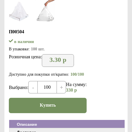
П00504
в наличии
В упаковке:
100 шт.
Розничная цена:
3.30
р
Доступно для покупки от/кратно:
100/100
На сумму:
-
+
Выбрано:
330
р
Купить
Описание