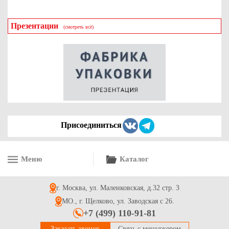
имущество.
Приобретая гофрокартон, вы получаете надежное и
Презентации
(смотреть всё)
эффективное решение для упаковки и защиты ваших
вещей во время переезда. Обеспечьте безопасность и
сохранность вашего имущества с нашим гофрокартоном
уже сегодня!
Присоединиться
Меню
Каталог
г. Москва, ул. Маленковская, д.32 стр. 3
МО., г. Щелково, ул. Заводская с 26.
+7 (499) 110-91-81
Заказать звонок
Связь с менеджером