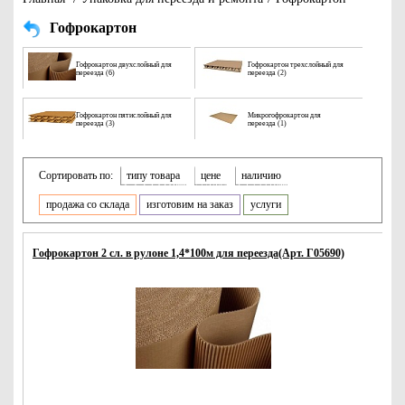
Гофрокартон
Гофрокартон двухслойный для
Гофрокартон трехслойный для
переезда (6)
переезда (2)
Гофрокартон пятислойный для
Микрогофрокартон для
переезда (3)
переезда (1)
Сортировать по:
типу товара
цене
наличию
продажа со склада
изготовим на заказ
услуги
Гофрокартон 2 сл. в рулоне 1,4*100м для переезда(Арт. Г05690)