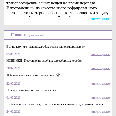
транспортировки ваших вещей во время переезда.
Изготовленный из качественного гофрированного
картона, этот материал обеспечивает прочность и защиту
ваших вещей от повреждений и деформации во время
читать далее
перемещения.
Преимущества гофрокартона:
Новости
(смотреть всё)
Прочность и надежность: гофрокартон обладает
высокой прочностью, что гарантирует сохранность
Вот почему края наших коробок всегда такие аккуратные 💫
содержимого во время транспортировки.
Легкость: несмотря на высокую прочность,
05.08.2026
читать далее
гофрокартон легкий, что облегчает процесс упаковки и
НОВИНКИ! Поступление удобных самосборных коробок!
транспортировки.
Удобство использования: легко складывается и
28.07.2026
читать далее
формирует различные конфигурации, что позволяет
Фабрика Упаковки давно на вершине! 🏆
подобрать оптимальный размер коробки для упаковки
ваших вещей.
22.07.2026
читать далее
Экологичность: гофрокартон является
Почему наши пакеты самые надежные
перерабатываемым материалом, что делает его
экологически безопасным и удобным для
01.07.2026
читать далее
использования.
Чтобы кексы не помялись, а торт не поплыл - упаковка для пикника мечты
Разнообразие размеров: доступны различные размеры
гофрокартонных коробок, позволяющие выбрать
24.06.2026
читать далее
оптимальный вариант под ваше переездное