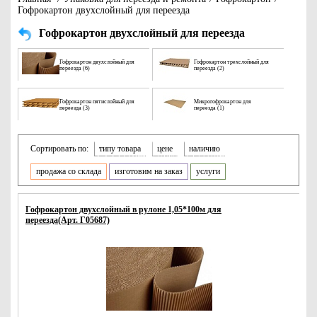
Гофрокартон двухслойный для переезда
Гофрокартон двухслойный для переезда
Гофрокартон двухслойный для
Гофрокартон трехслойный для
переезда (6)
переезда (2)
Гофрокартон пятислойный для
Микрогофрокартон для
переезда (3)
переезда (1)
Сортировать по:
типу товара
цене
наличию
продажа со склада
изготовим на заказ
услуги
Гофрокартон двухслойный в рулоне 1,05*100м для
переезда(Арт. Г05687)