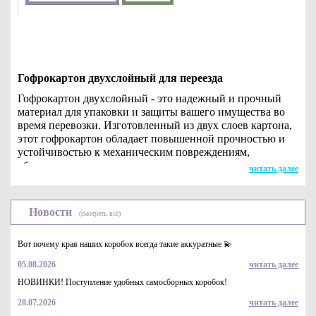
Гофрокартон двухслойный для переезда
Гофрокартон двухслойный - это надежный и прочный
материал для упаковки и защиты вашего имущества во
время перевозки. Изготовленный из двух слоев картона,
этот гофрокартон обладает повышенной прочностью и
устойчивостью к механическим повреждениям,
обеспечивая надежную защиту вашего имущества от
читать далее
ударов, царапин и других повреждений.
Преимущества двухслойного гофрокартона для
Новости
(смотреть всё)
переезда:
Прочная защита: двухслойная конструкция
Вот почему края наших коробок всегда такие аккуратные 💫
гофрокартона обеспечивает надежную защиту вашего
имущества от ударов и внешних воздействий во время
05.08.2026
читать далее
перевозки.
НОВИНКИ! Поступление удобных самосборных коробок!
Простота использования: легко складывается и
формируется в коробки различных размеров,
28.07.2026
читать далее
обеспечивая удобную упаковку и транспортировку