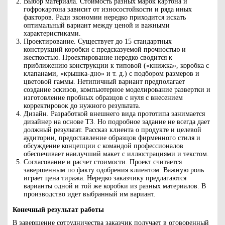
Выбор материала. Стоимость разных марок картона и
гофрокартона зависит от износостойкости и ряда иных
факторов. Ради экономии нередко приходится искать
оптимальный вариант между ценой и важными
характеристиками.
Проектирование. Существует до 15 стандартных
конструкций коробки с предсказуемой прочностью и
жесткостью. Проектирование нередко сводится к
приближению конструкции к типовой («книжка», коробка с
клапанами, «крышка-дно» и т. д.) с подбором размеров и
цветовой гаммы. Нетипичный вариант предполагает
создание эскизов, компьютерное моделирование развертки и
изготовление пробных образцов с нуля с внесением
корректировок до нужного результата.
Дизайн. Разработкой внешнего вида прототипа занимается
дизайнер на основе ТЗ. Но подробное задание не всегда дает
должный результат. Рассказ клиента о продукте и целевой
аудитории, предоставление образцов фирменного стиля и
обсуждение концепции с командой профессионалов
обеспечивает наилучший макет с иллюстрациями и текстом.
Согласование и расчет стоимости. Проект считается
завершенным по факту одобрения клиентом. Важную роль
играет цена тиража. Нередко заказчику предлагаются
варианты одной и той же коробки из разных материалов. В
производство идет выбранный им вариант.
Конечный результат работы
В завершение сотрудничества заказчик получает в оговоренный