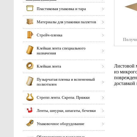
Пластиковая упаковка и тара
Материалы для упаковки паллетов
Стрейч-пленка
Получи
Клейкая лента специального
назначения
Листовой 
Клейкая лента
из микрог
поврежден
Пузырчатая пленка и вспененный
доставкой 
полиэтилен
Стрепп лента. Скрепа. Пряжки
Ленты, шнурки, шпагаты, бечевки
Упаковочное оборудование
Оборудование и расходные