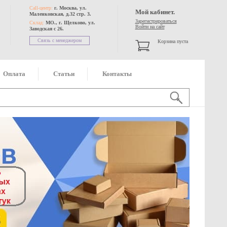
Call-центр:
г. Москва, ул.
Мой кабинет.
Маленковская, д.32 стр. 3.
Зарегистрироваться
Склад:
МО., г. Щелково, ул.
Войти на сайт
Заводская с 26.
Связь с менеджером
Корзина пуста
Оплата
Статьи
Контакты