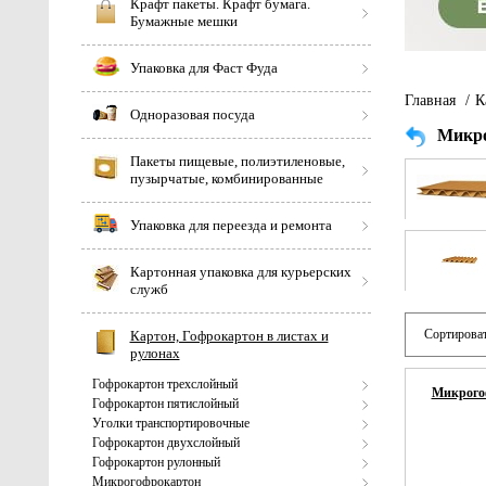
Крафт пакеты. Крафт бумага.
Бумажные мешки
Упаковка для Фаст Фуда
Главная
/
К
Одноразовая посуда
Микро
Пакеты пищевые, полиэтиленовые,
пузырчатые, комбинированные
Упаковка для переезда и ремонта
Картонная упаковка для курьерских
служб
Сортироват
Картон, Гофрокартон в листах и
рулонах
Гофрокартон трехслойный
Микрогоф
Гофрокартон пятислойный
Уголки транспортировочные
Гофрокартон двухслойный
Гофрокартон рулонный
Микрогофрокартон