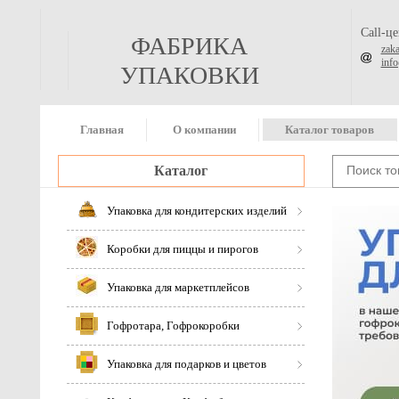
Call-ц
ФАБРИКА
zak
inf
УПАКОВКИ
Главная
О компании
Каталог товаров
Каталог
Упаковка для кондитерских изделий
Коробки для пиццы и пирогов
Упаковка для маркетплейсов
Гофротара, Гофрокоробки
Упаковка для подарков и цветов