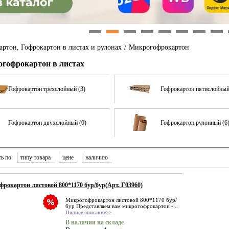
1
2
3
4
5
6
7
8
артон, Гофрокартон в листах и рулонах
/
Микрогофрокартон
гофрокартон в листах
Гофрокартон трехслойный (3)
Гофрокартон пятислойный
Гофрокартон двухслойный (0)
Гофрокартон рулонный (6
ь по:
типу товара
цене
наличию
рокартон листовой 800*1170 бур/бур(Арт. Г03960)
Микрогофрокартон листовой 800*1170 бур/
бур Представляем вам микрогофрокартон -...
Полное описание>>
В наличии на складе