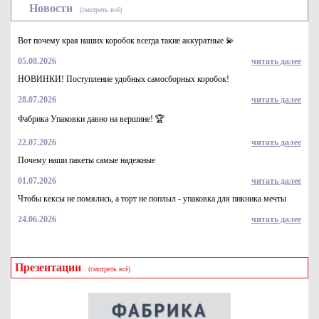
Новости
(смотреть всё)
Вот почему края наших коробок всегда такие аккуратные 💫
05.08.2026
читать далее
НОВИНКИ! Поступление удобных самосборных коробок!
28.07.2026
читать далее
Подложки картонные с ламинацией квадратные 39*39 см под
торт или пирог. Цвет "золото", толщина 0,8-1мм
Фабрика Упаковки давно на вершине! 🏆
19.9
Купить
22.07.2026
читать далее
Почему наши пакеты самые надежные
01.07.2026
читать далее
Чтобы кексы не помялись, а торт не поплыл - упаковка для пикника мечты
24.06.2026
читать далее
Презентации
(смотреть всё)
Картонная упаковка под макаруны, на 6 шт с прозрачным
окном, Серия "Fupeco WinMacCase" Стандарт из бел/бел
мелованного картона. Размер 190*50*50 мм.