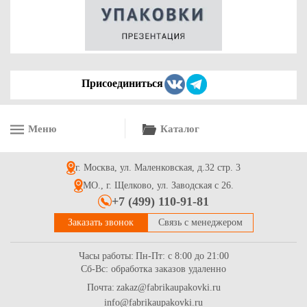
18.6
Купить
Присоединиться
Меню
Каталог
Упаковка картонная для капкейка на 1 шт. с прозрачным
окном, серия "Fupeco WinCupcakeBox" Стандарт из бел/бел
мелованного картона. Размер 100*100*110 мм.
г. Москва, ул. Маленковская, д.32 стр. 3
35.1
Купить
МО., г. Щелково, ул. Заводская с 26.
+7 (499) 110-91-81
Заказать звонок
Связь с менеджером
Часы работы:
Пн-Пт: с 8:00 до 21:00
Сб-Вс: обработка заказов удаленно
Почта:
zakaz@fabrikaupakovki.ru
info@fabrikaupakovki.ru