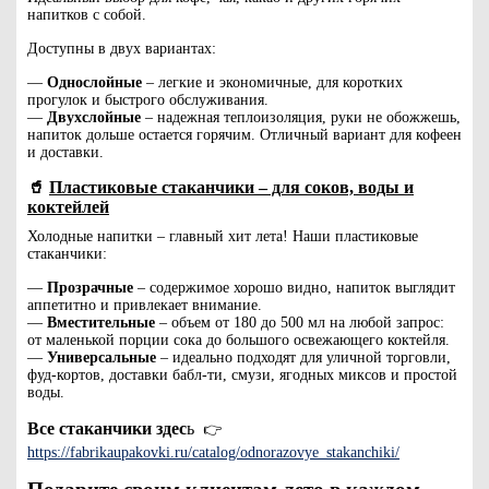
напитков с собой.
Доступны в двух вариантах:
—
Однослойные
– легкие и экономичные, для коротких
прогулок и быстрого обслуживания.
—
Двухслойные
– надежная теплоизоляция, руки не обожжешь,
напиток дольше остается горячим. Отличный вариант для кофеен
и доставки.
🥤
Пластиковые стаканчики – для соков, воды и
коктейлей
Холодные напитки – главный хит лета! Наши пластиковые
стаканчики:
—
Прозрачные
– содержимое хорошо видно, напиток выглядит
аппетитно и привлекает внимание.
—
Вместительные
– объем от 180 до 500 мл на любой запрос:
от маленькой порции сока до большого освежающего коктейля.
—
Универсальные
– идеально подходят для уличной торговли,
фуд-кортов, доставки бабл-ти, смузи, ягодных миксов и простой
воды.
Все стаканчики здес
ь
👉
https://fabrikaupakovki.ru/catalog/odnorazovye_stakanchiki/