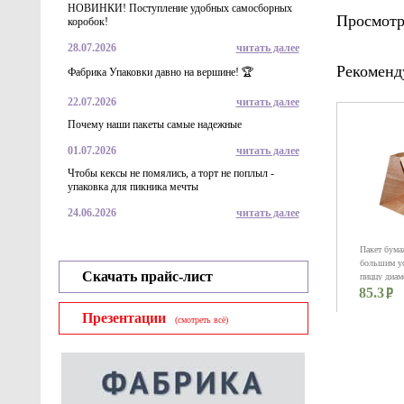
НОВИНКИ! Поступление удобных самосборных
Просмотр
коробок!
28.07.2026
читать далее
Рекоменд
Фабрика Упаковки давно на вершине! 🏆
22.07.2026
читать далее
Почему наши пакеты самые надежные
01.07.2026
читать далее
Чтобы кексы не помялись, а торт не поплыл -
упаковка для пикника мечты
24.06.2026
читать далее
Пакет бума
большим ус
Скачать прайс-лист
пиццу диаме
85.3
веревочным
Презентации
(смотреть всё)