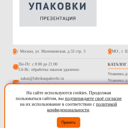
Пакет бума
кручеными 
однослойны
12.5
г. Москва, ул. Маленковская, д.32 стр. 3
МО., г. Щ
Пн-Пт: с 8:00 до 21:00
КАТАЛОГ
Сб-Вс: обработка заказов удаленно
Упаковка д
zakaz@fabrikaupakovki.ru
Упаковка д
info@fabrikaupakovki.ru
Одноразова
На сайте используются cookies. Продолжая
Гофротара,
Пакет фасо
2009 - 2026
ПТП Фабрика Упаковки
пользоваться сайтом, вы
подтверждаете своё согласие
320*220*11
Стрейч пле
на их использование в соответствии с
политикой
Карта сайта
Бумага обе
7
конфиденциальности
.
Согласие на обработку персональных данных
Принять