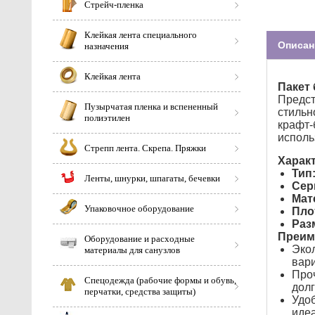
Стрейч-пленка
Клейкая лента специального
Описан
назначения
Клейкая лента
Пакет
Предс
Пузырчатая пленка и вспененный
стильн
полиэтилен
крафт-
исполь
Стрепп лента. Скрепа. Пряжки
Характ
Тип
Ленты, шнурки, шпагаты, бечевки
Сер
Мат
Упаковочное оборудование
Пло
Раз
Преим
Оборудование и расходные
Экол
материалы для санузлов
вари
Проч
Спецодежда (рабочие формы и обувь,
долг
перчатки, средства защиты)
Удоб
идеа