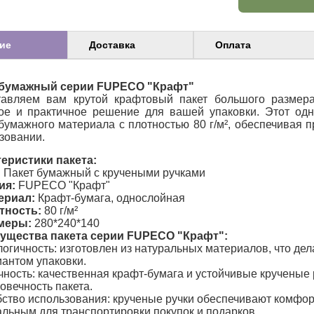
ие
Доставка
Оплата
 бумажный серии FUPECO "Крафт"
тавляем вам крутой крафтовый пакет большого размер
ое и практичное решение для вашей упаковки. Этот одн
бумажного материала с плотностью 80 г/м², обеспечивая п
зовании.
еристики пакета:
:
Пакет бумажный с кручеными ручками
ия:
FUPECO "Крафт"
ериал:
Крафт-бумага, однослойная
тность:
80 г/м²
меры:
280*240*140
ущества пакета серии FUPECO "Крафт":
огичность: изготовлен из натуральных материалов, что дел
антом упаковки.
ность: качественная крафт-бумага и устойчивые крученые
овечность пакета.
ство использования: крученые ручки обеспечивают комфорт
льным для транспортировки покупок и подарков.