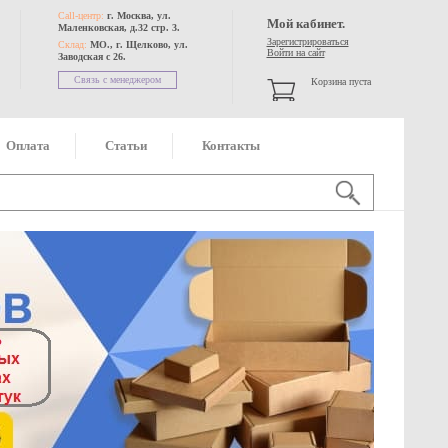
Call-центр:
г. Москва, ул.
Мой кабинет.
Маленковская, д.32 стр. 3.
Зарегистрироваться
Склад:
МО., г. Щелково, ул.
Войти на сайт
Заводская с 26.
Связь с менеджером
Корзина пуста
Оплата
Статьи
Контакты