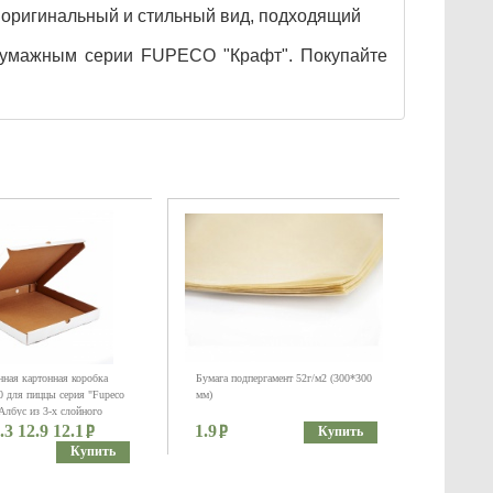
 оригинальный и стильный вид, подходящий
 бумажным серии FUPECO "Крафт". Покупайте
ная картонная коробка
Бумага подпергамент 52г/м2 (300*300
 для пиццы серия "Fupeco
мм)
Албус из 3-х слойного
.3 12.9 12.1
картона бел/бур (Д 20-
1.9
Купить
Купить