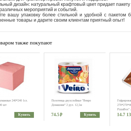
ьный дизайн: натуральный крафтовый цвет придает пакету
различных мероприятий и событий.
те вашу упаковку более стильной и удобной с пакетом
венные товары и дарите своим клиентам приятный опыт!
оваром также покупают
умажные 240*240 1сл.
Полотенца двухслойные "Веиро
Гофрирован
00 шт
Домашние" 2 рул. 12,5м
270*270*40
PizzaBox" 
74.5
14.7 13
микрогофро
Купить
Купить
27см)