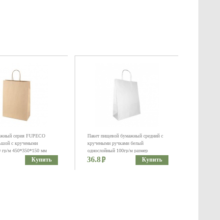
ажный серия FUPECO
Пакет пищевой бумажный средний с
ьшой с кручеными
кручеными ручками белый
 гр/м 450*350*150 мм
однослойный 100гр/м размер
36.8
345*260*110 мм
Купить
Купить