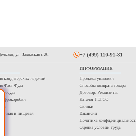
жный средний узкий с
Пакет фасовочный без окна
Бумажный 
ручками крафт
260*100*70, из белой крафт бумаги
пиццу Д 20
й 90гр/м2, 210*180*80мм
для выпечки или фастфуда
290*290*2
7.2
88
Купить
Купить
+7 (499) 110-91-81
елково, ул. Заводская с 26.
ИНФОРМАЦИЯ
ля кондитерских изделий
Продажа упаковки
ля Фаст Фуда
Способы возврата товара
я посуда
Договор. Реквизиты.
 Гофрокоробки
Каталог FEFCO
вочный без ручек
0, крафт
нка
Скидки
рточная и пищевая
Вакансии
Купить
Политика конфиденциальност
Оценка условий труда