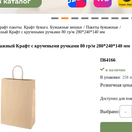
1
2
3
4
5
6
7
8
рафт пакеты. Крафт бумага. Бумажные мешки
/
Пакеты бумажные
/
ный Крафт с кручеными ручками 80 гр/м 280*240*140 мм
ажный Крафт с кручеными ручками 80 гр/м 280*240*140 мм
П64166
в наличии
В упаковке:
250 
Розничная цена
Доступно для пок
-
Выбрано: