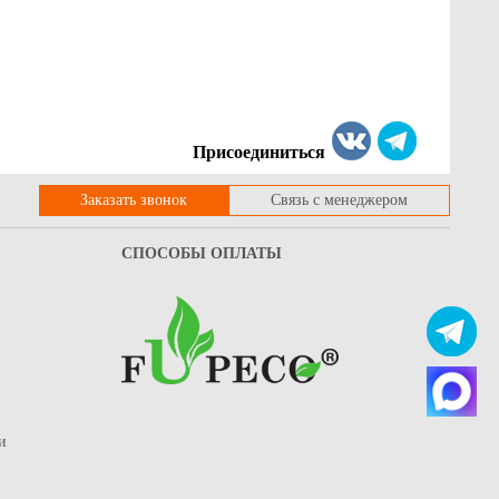
пакет для коробок под
Пакет бумажный с плоскими
-28 см.(на вынос) 1 сл
ручками, белый, однослойный, 80 гр/
75, белый
м, 330*220*90 мм
17.6
Купить
Купить
Присоединиться
Заказать звонок
Связь с менеджером
СПОСОБЫ ОПЛАТЫ
и