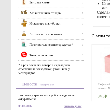
Бытовая химия
Стил
для 
Сделай
Хозяйственные товары
качест
Инвентарь для уборки
Автокосметика и химия
С этим т
Противогололедные средства *
Товары по акции
* Срок поставки товаров из разделов,
отмеченных звездочкой, уточняйте у
менеджеров
Новости
Салфетки б
(смотреть всё)
розовые, 1
Вот почему края наших коробок всегда такие
34.3
аккуратные 💫
05.08.2026
читать далее