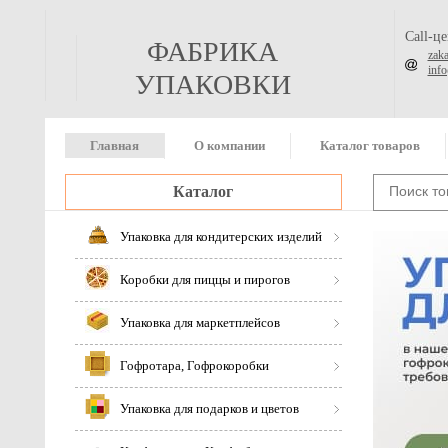
Call-ц
ФАБРИКА
zak
inf
УПАКОВКИ
Главная
О компании
Каталог товаров
Каталог
Упаковка для кондитерских изделий
Коробки для пиццы и пирогов
Упаковка для маркетплейсов
Гофротара, Гофрокоробки
Упаковка для подарков и цветов