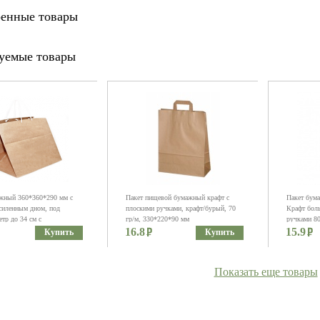
енные товары
уемые товары
жный 360*360*290 мм с
Пакет пищевой бумажный крафт с
Пакет бум
иленным дном, под
плоскими ручками, крафт/бурый, 70
Крафт бол
тр до 34 см с
гр/м, 330*220*90 мм
ручками 80
и ручками, крафт бурый
16.8
15.9
Купить
Купить
Показать еще товары