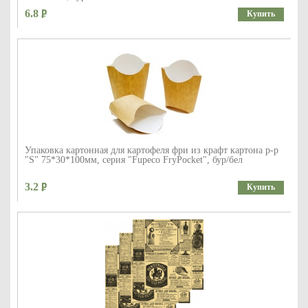
6.8
Купить
Упаковка картонная для картофеля фри из крафт картона р-р
"S" 75*30*100мм, серия "Fupeco FryPocket", бур/бел
3.2
Купить