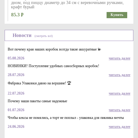
дном, под пиццу диаметр до 34 см с веревочными ручками,
крафт бурый
85.3
Купить
Новости
(смотреть всё)
Вот почему края наших коробок всегда такие аккуратные 💫
05.08.2026
читать далее
НОВИНКИ! Поступление удобных самосборных коробок!
28.07.2026
читать далее
Пакет бумажный с кручеными ручками крафт бурый 80 гр/м,
однослойный 350*260*150 мм
Фабрика Упаковки давно на вершине! 🏆
13.8
Купить
22.07.2026
читать далее
Почему наши пакеты самые надежные
01.07.2026
читать далее
Чтобы кексы не помялись, а торт не поплыл - упаковка для пикника мечты
24.06.2026
читать далее