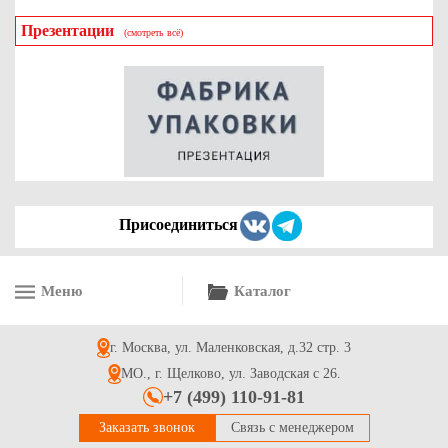
Презентации
(смотреть всё)
Пакет для магазинов бумажный пищевой с плоской ручкой
белый, крафт пакет с плоской ручкой, пакет для покупок с
плоской ручкой, 1 сл 430*320*170
20.2
Купить
Присоединиться
Меню
Каталог
Пакет бумажный серия FUPECO Крафт большой с кручеными
ручками 80 гр/м 450*350*150 мм
г. Москва, ул. Маленковская, д.32 стр. 3
15.9
Купить
МО., г. Щелково, ул. Заводская с 26.
+7 (499) 110-91-81
Заказать звонок
Связь с менеджером