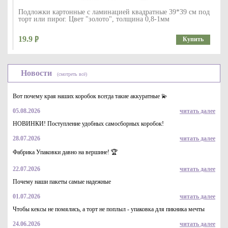
Подложки картонные с ламинацией квадратные 39*39 см под
торт или пирог. Цвет "золото", толщина 0,8-1мм
19.9
Купить
Новости
(смотреть всё)
Вот почему края наших коробок всегда такие аккуратные 💫
05.08.2026
читать далее
НОВИНКИ! Поступление удобных самосборных коробок!
28.07.2026
читать далее
Коробка картонная серия "Fupeco CupcakeBox" Стандарт для
капкейков на 6 шт, из бур/бел крафт картона.Размер
Фабрика Упаковки давно на вершине! 🏆
250*160*110 мм.
32.1
Купить
22.07.2026
читать далее
Почему наши пакеты самые надежные
01.07.2026
читать далее
Чтобы кексы не помялись, а торт не поплыл - упаковка для пикника мечты
24.06.2026
читать далее