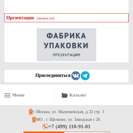
Презентации
(смотреть всё)
Подложки картонные ламинированные квадратные 22*22 см
под торт или пирог. Цвет "серебро", толщина 0.8-1 мм
8.9
Купить
Присоединиться
Меню
Каталог
Подложки картонные с ламинацией круглые D=10 см под
пирожное. Цвет "золото", толщина 0.8-1 мм
г. Москва, ул. Маленковская, д.32 стр. 3
1.8
Купить
МО., г. Щелково, ул. Заводская с 26.
+7 (499) 110-91-81