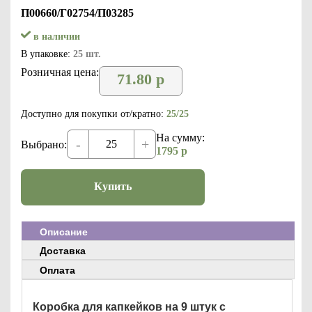
П00660/Г02754/П03285
в наличии
В упаковке:
25 шт.
Розничная цена:
71.80
р
Доступно для покупки от/кратно:
25/25
На сумму:
-
+
Выбрано:
1795
р
Купить
Описание
Доставка
Оплата
Коробка для капкейков на 9 штук с