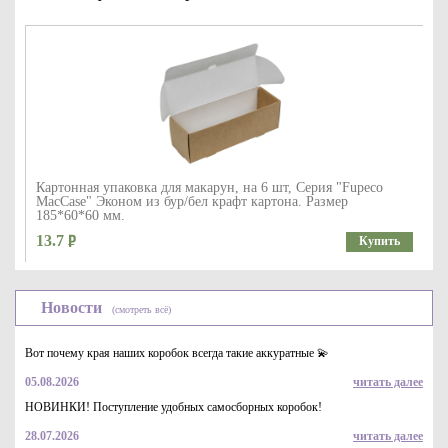
Картонная упаковка для макарун, на 6 шт, Серия "Fupeco
MacCase" Эконом из бур/бел крафт картона. Размер
185*60*60 мм.
13.7
Купить
Новости
(смотреть всё)
Вот почему края наших коробок всегда такие аккуратные 💫
05.08.2026
читать далее
НОВИНКИ! Поступление удобных самосборных коробок!
28.07.2026
читать далее
Подложки картонные ламинированные квадратные 22*22 см