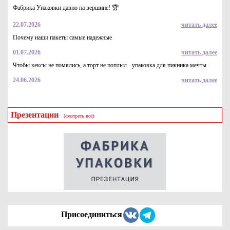
под торт или пирог. Цвет "серебро", толщина 0.8-1 мм
Фабрика Упаковки давно на вершине! 🏆
8.9
Купить
22.07.2026
читать далее
Почему наши пакеты самые надежные
01.07.2026
читать далее
Чтобы кексы не помялись, а торт не поплыл - упаковка для пикника мечты
24.06.2026
читать далее
Презентации
(смотреть всё)
Коробка для торта, пирога и подарка с прозрачным окном
400*300*120 "Fupeco WinCakeBox" из микрогофрокартона
бур/бур
83.4
Купить
Присоединиться