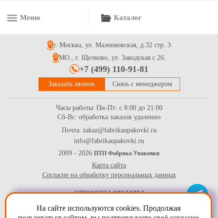
Меню
Каталог
Форма бумажная овальная коричневая для пирожных, р-р
34*136*27мм
г. Москва, ул. Маленковская, д.32 стр. 3
1.85
Купить
МО., г. Щелково, ул. Заводская с 26.
+7 (499) 110-91-81
Заказать звонок
Связь с менеджером
Часы работы:
Пн-Пт: с 8:00 до 21:00
Сб-Вс: обработка заказов удаленно
Почта:
zakaz@fabrikaupakovki.ru
info@fabrikaupakovki.ru
Подложка для пирожных из крафт картона бур/бел. Размер
140*45*15 мм
2009 - 2026
ПТП Фабрика Упаковки
Карта сайта
3.3
Купить
Согласие на обработку персональных данных
СПОСОБЫ ОПЛАТЫ
На сайте используются cookies. Продолжая
пользоваться сайтом, вы
подтверждаете своё согласие