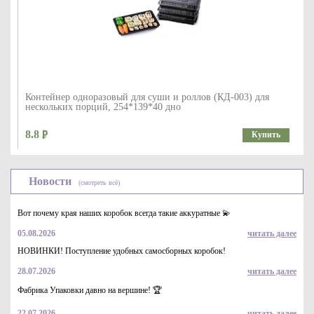
Контейнер одноразовый для суши и роллов (КД-003) для
нескольких порций, 254*139*40 дно
8.8
Купить
Новости
(смотреть всё)
Вот почему края наших коробок всегда такие аккуратные 💫
05.08.2026
читать далее
НОВИНКИ! Поступление удобных самосборных коробок!
28.07.2026
читать далее
Контейнер соусник одноразовый (КД-010) прямоугольный,
объем 70мл, р-р 82*62*19
Фабрика Упаковки давно на вершине! 🏆
1.45
Купить
22.07.2026
читать далее