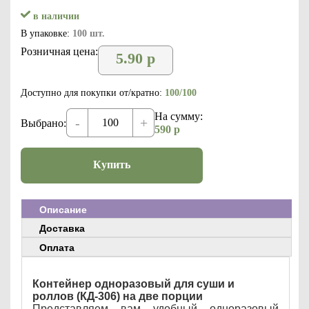
в наличии
В упаковке:
100 шт.
Розничная цена:
5.90
р
Доступно для покупки от/кратно:
100/100
На сумму:
-
+
Выбрано:
590
р
Купить
Описание
Доставка
Оплата
Контейнер одноразовый для суши и
роллов (КД-306) на две порции
Представляем вам удобный одноразовый