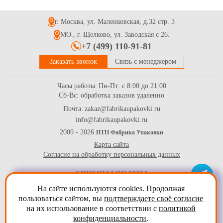
р-р 125*125*78мм, 400мл
г. Москва, ул. Маленковская, д.32 стр. 3
10.1
Купить
МО., г. Щелково, ул. Заводская с 26.
+7 (499) 110-91-81
Заказать звонок
Связь с менеджером
Часы работы:
Пн-Пт: с 8:00 до 21:00
Сб-Вс: обработка заказов удаленно
Почта:
zakaz@fabrikaupakovki.ru
info@fabrikaupakovki.ru
Ланч-бокс одноразовый 2-х секционный для обедов, для
горячих и холодных блюд 249*207*61 мм, белый
2009 - 2026
ПТП Фабрика Упаковки
Карта сайта
9.2
Купить
Согласие на обработку персональных данных
СПОСОБЫ ОПЛАТЫ
На сайте используются cookies. Продолжая
пользоваться сайтом, вы
подтверждаете своё согласие
на их использование в соответствии с
политикой
конфиденциальности
.