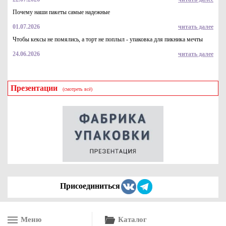
Почему наши пакеты самые надежные
01.07.2026
читать далее
Чтобы кексы не помялись, а торт не поплыл - упаковка для пикника мечты
24.06.2026
читать далее
Презентации
(смотреть всё)
Контейнер пластиковый - салатница (КД-107), 1300мл, дно
черное
12.2
Купить
Присоединиться
Меню
Каталог
Контейнер для пирожных, кондитерских изделий и конфет,