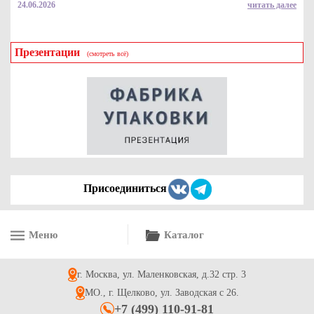
24.06.2026
читать далее
Презентации
(смотреть всё)
Контейнер для пирожных, кондитерских изделий и конфет,
р-р 125*125*78мм, 400мл
10.1
Купить
Присоединиться
Меню
Каталог
Контейнер пластиковый для сэндвичей 3-х слойный
г. Москва, ул. Маленковская, д.32 стр. 3
11.3
Купить
МО., г. Щелково, ул. Заводская с 26.
+7 (499) 110-91-81