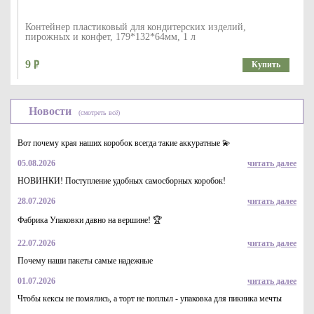
Контейнер пластиковый для кондитерских изделий,
пирожных и конфет, 179*132*64мм, 1 л
9
Купить
Новости
(смотреть всё)
Вот почему края наших коробок всегда такие аккуратные 💫
05.08.2026
читать далее
НОВИНКИ! Поступление удобных самосборных коробок!
28.07.2026
читать далее
Вставка - менажница к контейнерам - салатникам (КД-107) и
(КД-109)
Фабрика Упаковки давно на вершине! 🏆
4.7
Купить
22.07.2026
читать далее
Почему наши пакеты самые надежные
01.07.2026
читать далее
Чтобы кексы не помялись, а торт не поплыл - упаковка для пикника мечты