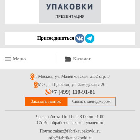
11.2
Купить
Присоединиться
Меню
Каталог
Гофрированная картонная коробка 155*75*85 для сувениров
из микрогофрокартона бур/бур для маркетплейсов
г. Москва, ул. Маленковская, д.32 стр. 3
7.3
Купить
МО., г. Щелково, ул. Заводская с 26.
+7 (499) 110-91-81
Заказать звонок
Связь с менеджером
Часы работы:
Пн-Пт: с 8:00 до 21:00
Сб-Вс: обработка заказов удаленно
Почта:
zakaz@fabrikaupakovki.ru
info@fabrikaupakovki.ru