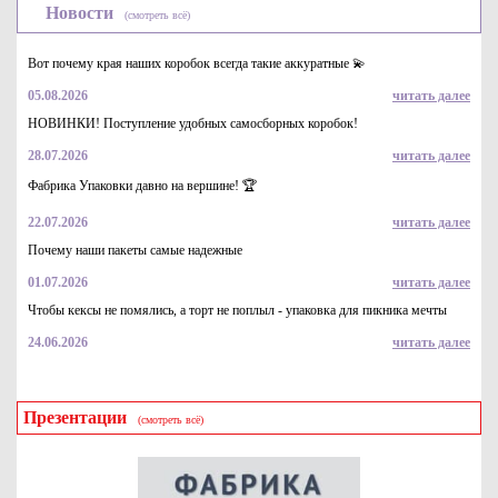
Новости
(смотреть всё)
Вот почему края наших коробок всегда такие аккуратные 💫
05.08.2026
читать далее
НОВИНКИ! Поступление удобных самосборных коробок!
28.07.2026
читать далее
Гофрированная самосборная коробка 125*75*40 бур/бур для
маркетплейсов
Фабрика Упаковки давно на вершине! 🏆
5.1
Купить
22.07.2026
читать далее
Почему наши пакеты самые надежные
01.07.2026
читать далее
Чтобы кексы не помялись, а торт не поплыл - упаковка для пикника мечты
24.06.2026
читать далее
Презентации
(смотреть всё)
Гофрированная коробка 125*100*55 самосборная из
микрогофрокартона бел/бур для маркетплейсов