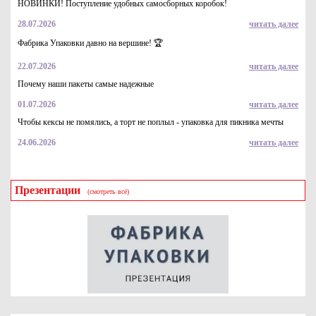
НОВИНКИ! Поступление удобных самосборных коробок!
28.07.2026
читать далее
Гофрированный короб 480*325*295 архивный "Люкс" из
особо прочного 3-х слойного гофрокартона бур/бур
Фабрика Упаковки давно на вершине! 🏆
128.4
Купить
22.07.2026
читать далее
Почему наши пакеты самые надежные
01.07.2026
читать далее
Чтобы кексы не помялись, а торт не поплыл - упаковка для пикника мечты
24.06.2026
читать далее
Презентации
(смотреть всё)
Коробка картонная самосборная серия "Fupeco HandBox", р-р
275*90*75мм из бур/бел крафт картона
19.1
Купить