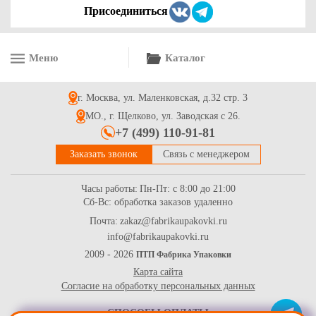
Присоединиться
Меню
Каталог
Гофрокороб 520*200*290 (30 л) 4-х клапанный из 3-х
слойного гофрокартона бур/бур
г. Москва, ул. Маленковская, д.32 стр. 3
38
Купить
МО., г. Щелково, ул. Заводская с 26.
+7 (499) 110-91-81
Заказать звонок
Связь с менеджером
Часы работы:
Пн-Пт: с 8:00 до 21:00
Сб-Вс: обработка заказов удаленно
Почта:
zakaz@fabrikaupakovki.ru
info@fabrikaupakovki.ru
Гофрированный ящик 320*220*130 самосборный бур/бур для
маркетплейсов
2009 - 2026
ПТП Фабрика Упаковки
Карта сайта
40.6
Купить
Согласие на обработку персональных данных
СПОСОБЫ ОПЛАТЫ