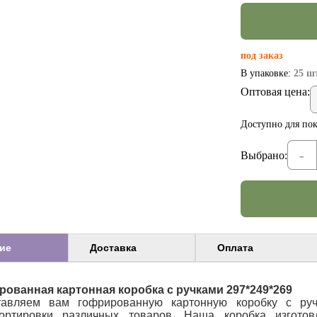
под заказ
В упаковке:
25 шт
Оптовая цена:
Доступно для пок
-
Выбрано:
ие
Доставка
Оплата
ованная картонная коробка с ручками 297*249*269
тавляем вам гофрированную картонную коробку с руч
портировки различных товаров. Наша коробка изготов