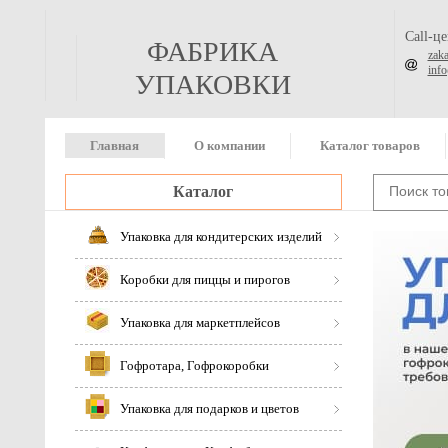
Call-ц
ФАБРИКА
zak
inf
УПАКОВКИ
Главная
О компании
Каталог товаров
Каталог
Упаковка для кондитерских изделий
Коробки для пиццы и пирогов
Упаковка для маркетплейсов
Гофротара, Гофрокоробки
Упаковка для подарков и цветов