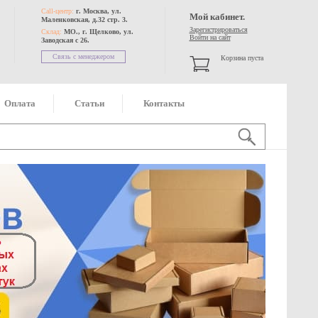
Call-центр:
г. Москва, ул.
Мой кабинет.
Маленковская, д.32 стр. 3.
Зарегистрироваться
Склад:
МО., г. Щелково, ул.
Войти на сайт
Заводская с 26.
Связь с менеджером
Корзина пуста
Оплата
Статьи
Контакты