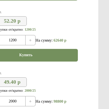
.
52.20
р
упки от/кратно:
1200/25
+
На сумму:
62640
р
Купить
.
49.40
р
упки от/кратно:
2000/25
+
На сумму:
98800
р