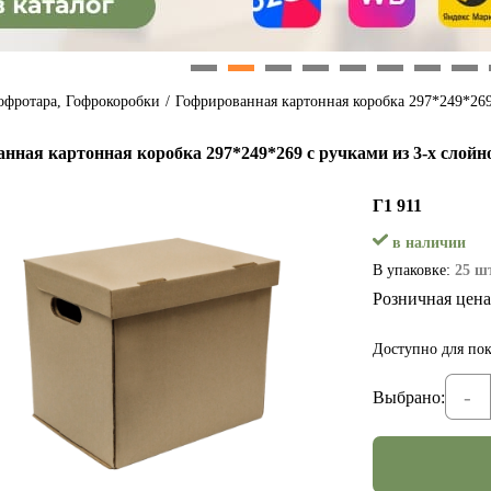
1
2
3
4
5
6
7
8
офротара, Гофрокоробки
/
Гофрированная картонная коробка 297*249*269
нная картонная коробка 297*249*269 с ручками из 3-х слойн
Г1 911
в наличии
В упаковке:
25 шт
Розничная цена
Доступно для пок
-
Выбрано: