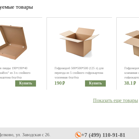
уемые товары
я пиццы 190*190*40
Гофрокороб 500*500*500 (125 л) для
Гофрокороб
zaBox" из 3-х слойного
переезда из 5 слойного гофрокартона
клапанная 
картона бур/бур
усиленная бур/бур
гофрокарто
190
38.1
Купить
Купить
Показать еще товары
+7 (499) 110-91-81
елково, ул. Заводская с 26.