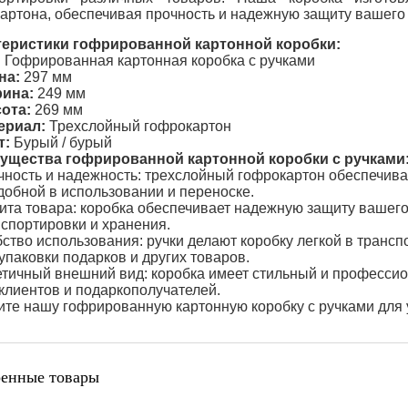
артона, обеспечивая прочность и надежную защиту вашего 
теристики гофрированной картонной коробки:
:
Гофрированная картонная коробка с ручками
на:
297 мм
ина:
249 мм
ота:
269 мм
ериал:
Трехслойный гофрокартон
т:
Бурый / бурый
ущества гофрированной картонной коробки с ручками
ность и надежность: трехслойный гофрокартон обеспечивае
добной в использовании и переноске.
та товара: коробка обеспечивает надежную защиту вашего
спортировки и хранения.
ство использования: ручки делают коробку легкой в транс
упаковки подарков и других товаров.
тичный внешний вид: коробка имеет стильный и профессио
клиентов и подаркополучателей.
те нашу гофрированную картонную коробку с ручками для 
енные товары