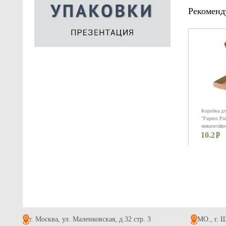
Рекоменд
Коробка дл
"Fupeco Piz
микрогофро
10.2
г. Москва, ул. Маленковская, д.32 стр. 3
МО., г. Щ