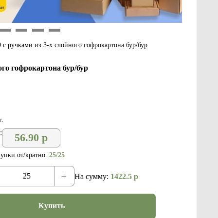
9
10
11
12
 с ручками из 3-х слойного гофрокартона бур/бур
ого гофрокартона бур/бур
.
:
56.90
р
упки от/кратно:
25/25
+
На сумму:
1422.5
р
Купить