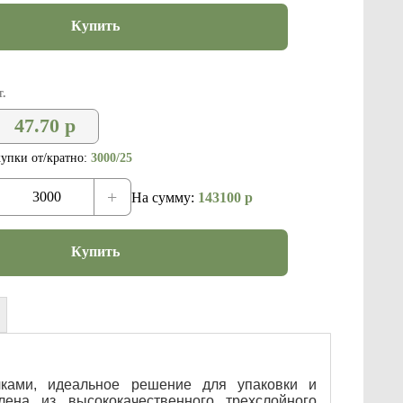
Купить
.
47.70
р
упки от/кратно:
3000/25
+
На сумму:
143100
р
Купить
ками, идеальное решение для упаковки и
лена из высококачественного трехслойного