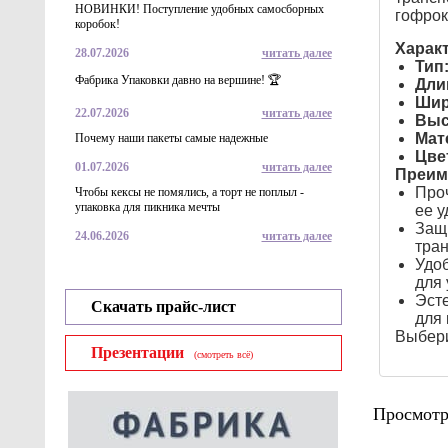
НОВИНКИ! Поступление удобных самосборных
гофрок
коробок!
Харак
28.07.2026
читать далее
Тип
Фабрика Упаковки давно на вершине! 🏆
Дли
Шир
22.07.2026
читать далее
Выс
Мат
Почему наши пакеты самые надежные
Цве
01.07.2026
читать далее
Преим
Проч
Чтобы кексы не помялись, а торт не поплыл -
упаковка для пикника мечты
ее у
Защи
24.06.2026
читать далее
тран
Удоб
для 
Эсте
Скачать прайс-лист
для 
Выбери
Презентации
(смотреть всё)
Просмотр