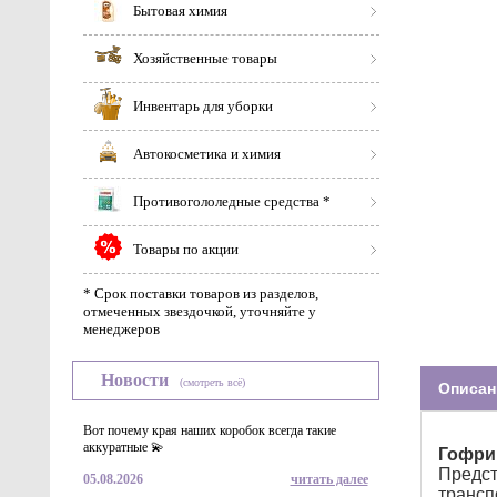
Бытовая химия
Хозяйственные товары
Инвентарь для уборки
Автокосметика и химия
Противогололедные средства *
Товары по акции
* Срок поставки товаров из разделов,
отмеченных звездочкой, уточняйте у
менеджеров
Новости
(смотреть всё)
Описан
Вот почему края наших коробок всегда такие
аккуратные 💫
Гофрир
Предс
05.08.2026
читать далее
транс