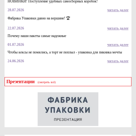
НОВИНКИ! Поступление удобных самосборных коробок!
28.07.2026
читать далее
Коробка шляпная для доставки букетов 210*210 белый
перламутр
Фабрика Упаковки давно на вершине! 🏆
317
Купить
22.07.2026
читать далее
Почему наши пакеты самые надежные
01.07.2026
читать далее
Чтобы кексы не помялись, а торт не поплыл - упаковка для пикника мечты
24.06.2026
читать далее
Презентации
(смотреть всё)
Коробка шляпная для доставки букетов 210*210 голубая
матовая
244
Купить