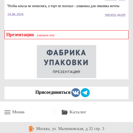
Чтобы кексы не помялись, а торт не поплыл - упаковка для пикника мечты
24.06.2026
читать далее
Презентации
(смотреть всё)
Бумага ламинированная бежевая двухслойная жиро-
влагостойкая 52г/м2, (315*315 мм), в уп-ке 5кг (~971л)
3672
Купить
Присоединиться
Меню
Каталог
Бумага ламинированная бежевая двухслойная жиро-
влагостойкая 52г/м2, (420*470 мм), в уп-ке 10кг (~976л)
г. Москва, ул. Маленковская, д.32 стр. 3
8385
Купить