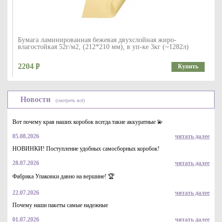
Бумага ламинированная бежевая двухслойная жиро-
влагостойкая 52г/м2, (212*210 мм), в уп-ке 3кг (~1282л)
2204
Купить
Новости
(смотреть всё)
Вот почему края наших коробок всегда такие аккуратные 💫
05.08.2026
читать далее
НОВИНКИ! Поступление удобных самосборных коробок!
28.07.2026
читать далее
Бумага ламинированная бежевая двухслойная жиро-
влагостойкая 52г/м2, (265*265 мм), в уп-ке 3кг (~824л)
Фабрика Упаковки давно на вершине! 🏆
2517
Купить
22.07.2026
читать далее
Почему наши пакеты самые надежные
01.07.2026
читать далее