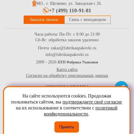
МО., г. Щелково, ул. Заводская с 26.
+7 (499) 110-91-81
Заказать звонок
Связь с менеджером
Часы работы:
Пн-Пт: с 8:00 до 21:00
Сб-Вс: обработка заказов удаленно
Почта:
zakaz@fabrikaupakovki.ru
info@fabrikaupakovki.ru
Бумага ламинированная бежевая двухслойная жиро-
влагостойкая 52г/м2, (420*530 мм), в уп-ке 10кг (~862л)
2009 - 2026
ПТП Фабрика Упаковки
Карта сайта
7344
Купить
Согласие на обработку персональных данных
СПОСОБЫ ОПЛАТЫ
На сайте используются cookies. Продолжая
пользоваться сайтом, вы
подтверждаете своё согласие
на их использование в соответствии с
политикой
конфиденциальности
.
Принять
Бумага ламинированная бежевая двухслойная жиро-