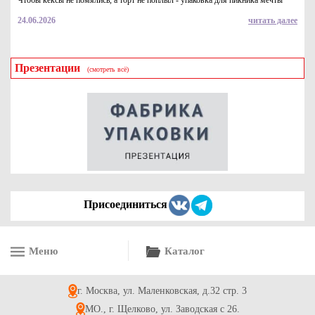
Чтобы кексы не помялись, а торт не поплыл - упаковка для пикника мечты
24.06.2026
читать далее
Презентации
(смотреть всё)
Бумага ламинированная бежевая двухслойная жиро-
влагостойкая 52г/м2, (315*315 мм), в уп-ке 5кг (~971л)
3672
Купить
Присоединиться
Меню
Каталог
Бумага ламинированная бежевая двухслойная жиро-
влагостойкая 52г/м2, (420*470 мм), в уп-ке 10кг (~976л)
г. Москва, ул. Маленковская, д.32 стр. 3
8385
Купить
МО., г. Щелково, ул. Заводская с 26.