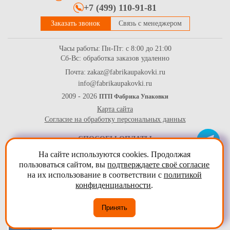
+7 (499) 110-91-81
Заказать звонок
Связь с менеджером
Часы работы:
Пн-Пт: с 8:00 до 21:00
Сб-Вс: обработка заказов удаленно
Почта:
zakaz@fabrikaupakovki.ru
info@fabrikaupakovki.ru
Бумага ламинированная бежевая двухслойная жиро-
влагостойкая 52г/м2, (420*530 мм), в уп-ке 10кг (~862л)
2009 - 2026
ПТП Фабрика Упаковки
Карта сайта
7344
Купить
Согласие на обработку персональных данных
СПОСОБЫ ОПЛАТЫ
На сайте используются cookies. Продолжая
пользоваться сайтом, вы
подтверждаете своё согласие
на их использование в соответствии с
политикой
конфиденциальности
.
Принять
Бумага ламинированная бежевая двухслойная жиро-
влагостойкая 52г/м2, (430*315 мм), в уп-ке 7кг (~997л)