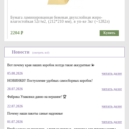
Бумага ламинированная бежевая двухслойная жиро-
влагостойкая 52г/м2, (212*210 мм), в уп-ке 3кг (~1282л)
2204
Купить
Новости
(смотреть всё)
Вот почему края наших коробок всегда такие аккуратные 💫
05.08.2026
читать далее
НОВИНКИ! Поступление удобных самосборных коробок!
28.07.2026
читать далее
Бумага ламинированная бежевая двухслойная жиро-
влагостойкая 52г/м2, (265*265 мм), в уп-ке 3кг (~824л)
Фабрика Упаковки давно на вершине! 🏆
2517
Купить
22.07.2026
читать далее
Почему наши пакеты самые надежные
01.07.2026
читать далее