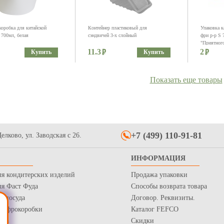
коробка для китайской
Контейнер пластиковый для
Упаковка к
 700мл, белая
сэндвичей 3-х слойный
фри р-р S 
"Приятного
11.3
2
Купить
Купить
Показать еще товары
+7 (499) 110-91-81
елково, ул. Заводская с 26.
бумажный с круглым
Упаковка для сэндвичей р-р
Лоток кар
ИНФОРМАЦИЯ
л крафт
125*125*50мм из крафт картона,
серия "При
серия "Fupeco Fresh WinSand" бур/
ля кондитерских изделий
Продажа упаковки
11.1
бел
2.3
Купить
Купить
ля Фаст Фуда
Способы возврата товара
я посуда
Договор. Реквизиты.
 Гофрокоробки
Каталог FEFCO
нка
Скидки