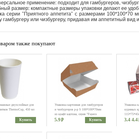
ерсальное применение: подходит для гамбургеров, чизбург
ный размер: компактные размеры упаковки делают ее удоб
ка серии "Приятного аппетита" с размерами 100*100*70 м
 гамбургеру или чизбургеру, придавая им аппетитный вид 
оваром также покупают
мажные двухслойные для
Упаковка картонная для гамбургеров
Упаковка к
питков ThermoCup, 450 мл
и чизбургеров р-р S 100*100*70мм
куриных к
из крафт картона, серия "Fupeco
115*75*45
5.9
BurgerBox", бур/бел
3.4 4.4
аппетита" 
Купить
Купить