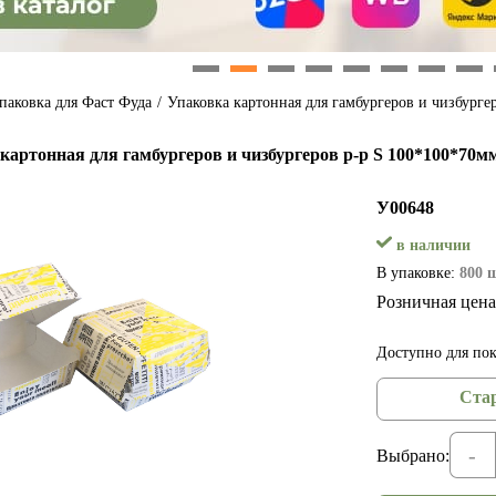
1
2
3
4
5
6
7
8
паковка для Фаст Фуда
/
Упаковка картонная для гамбургеров и чизбурге
картонная для гамбургеров и чизбургеров р-р S 100*100*70м
У00648
в наличии
В упаковке:
800 
Розничная цена
Доступно для пок
Стар
-
Выбрано: