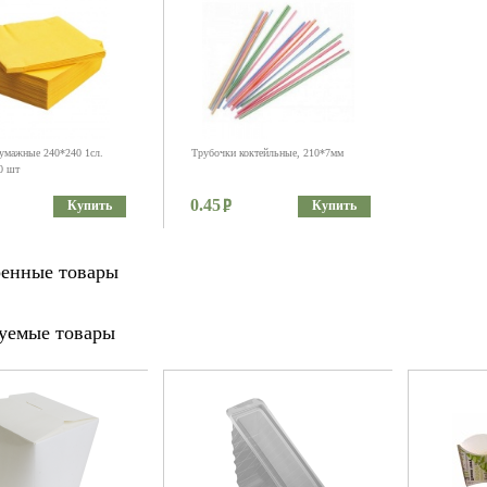
умажные 240*240 1сл.
Трубочки коктейльные, 210*7мм
0 шт
0.45
Купить
Купить
енные товары
уемые товары