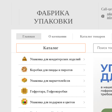
Call-ц
ФАБРИКА
zak
inf
УПАКОВКИ
Главная
О компании
Каталог товаров
Каталог
Упаковка для кондитерских изделий
Коробки для пиццы и пирогов
Упаковка для маркетплейсов
Гофротара, Гофрокоробки
Упаковка для подарков и цветов