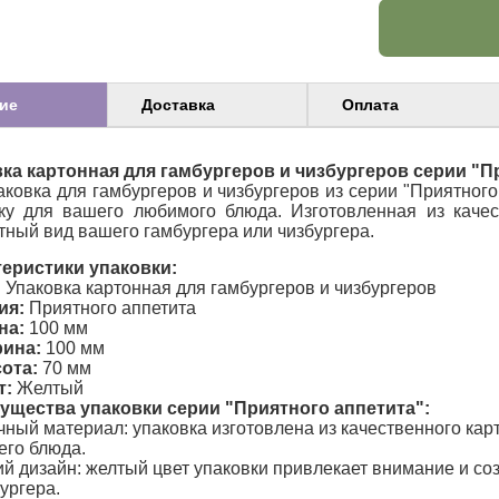
ие
Доставка
Оплата
ка картонная для гамбургеров и чизбургеров серии "П
аковка для гамбургеров и чизбургеров из серии "Приятног
ку для вашего любимого блюда. Изготовленная из качес
тный вид вашего гамбургера или чизбургера.
еристики упаковки:
:
Упаковка картонная для гамбургеров и чизбургеров
ия:
Приятного аппетита
на:
100 мм
ина:
100 мм
ота:
70 мм
т:
Желтый
ущества упаковки серии "Приятного аппетита":
ный материал: упаковка изготовлена из качественного ка
его блюда.
й дизайн: желтый цвет упаковки привлекает внимание и со
ургера.