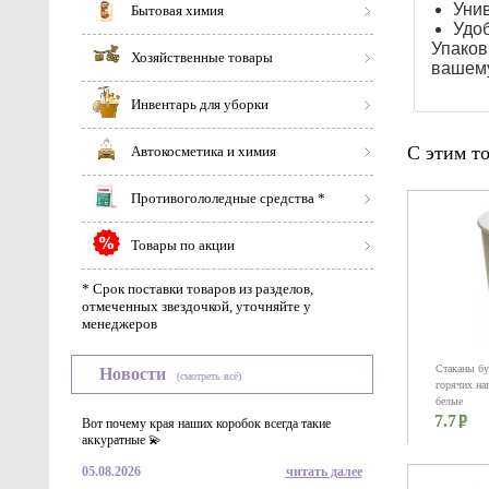
Унив
Бытовая химия
Удоб
Упаков
Хозяйственные товары
вашему
Инвентарь для уборки
С этим т
Автокосметика и химия
Противогололедные средства *
Товары по акции
* Срок поставки товаров из разделов,
отмеченных звездочкой, уточняйте у
менеджеров
Стаканы бу
Новости
(смотреть всё)
горячих на
белые
7.7
Вот почему края наших коробок всегда такие
аккуратные 💫
05.08.2026
читать далее