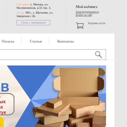
Call-центр:
г. Москва, ул.
Мой кабинет.
Маленковская, д.32 стр. 3.
Зарегистрироваться
Склад:
МО., г. Щелково, ул.
Войти на сайт
Заводская с 26.
Связь с менеджером
Корзина пуста
Оплата
Статьи
Контакты