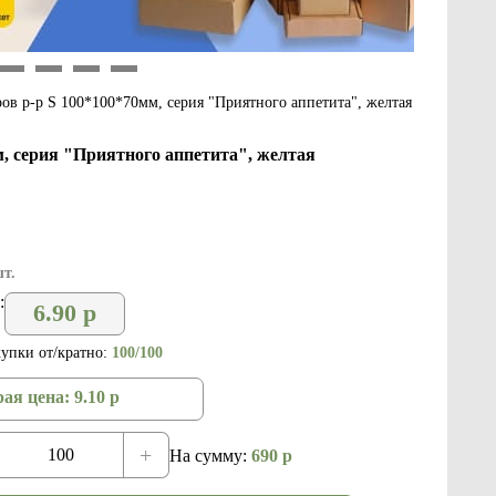
9
10
11
12
ров р-р S 100*100*70мм, серия "Приятного аппетита", желтая
м, серия "Приятного аппетита", желтая
шт.
:
6.90
р
упки от/кратно:
100/100
ая цена:
9.10
р
+
На сумму:
690
р