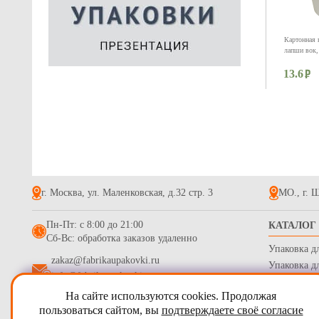
Картонная 
лапши вок,
13.6
г. Москва, ул. Маленковская, д.32 стр. 3
МО., г. Щ
Контейнер 
Пн-Пт: с 8:00 до 21:00
КАТАЛОГ
дном, 300м
Сб-Вс: обработка заказов удаленно
Упаковка д
5.9
zakaz@fabrikaupakovki.ru
Упаковка д
info@fabrikaupakovki.ru
Одноразова
На сайте используются cookies. Продолжая
Гофротара,
2009 - 2026
ПТП Фабрика Упаковки
пользоваться сайтом, вы
подтверждаете своё согласие
Стрейч пле