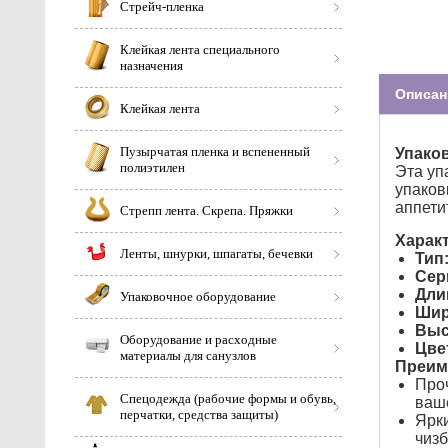
Стрейч-пленка
Клейкая лента специального
назначения
Описан
Клейкая лента
Пузырчатая пленка и вспененный
Упаков
полиэтилен
Эта уп
упаков
аппети
Стрепп лента. Скрепа. Пряжки
Характ
Ленты, шнурки, шпагаты, бечевки
Тип
Сер
Дли
Упаковочное оборудование
Шир
Выс
Оборудование и расходные
Цве
материалы для санузлов
Преим
Проч
Спецодежда (рабочие формы и обувь,
ваш
перчатки, средства защиты)
Ярки
чизб