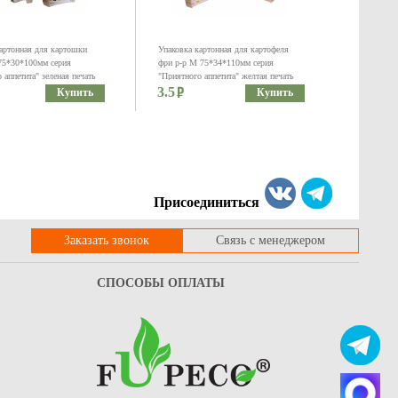
артонная для картошки
Упаковка картонная для картофеля
75*30*100мм серия
фри р-р M 75*34*110мм серия
 аппетита" зеленая печать
"Приятного аппетита" желтая печать
3.5
Купить
Купить
Присоединиться
Заказать звонок
Связь с менеджером
тонный р-р 140*70*30мм,
Крышка пластиковая к бумажному
СПОСОБЫ ОПЛАТЫ
ятного аппетита", желтый
контейнеру 380 мл с круглым дном
7.1
Купить
Купить