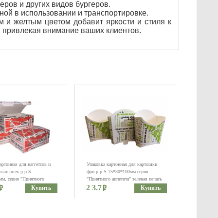
еров и других видов бургеров.
ной в использовании и транспортировке.
м и желтым цветом добавит яркости и стиля к
и привлекая внимание ваших клиентов.
артонная для наггетсов и
Упаковка картонная для картошки
рылышек р-р S
фри р-р S 75*30*100мм серия
мм, серия "Приятного
"Приятного аппетита" зеленая печать
печать красная
2 3.7
Купить
Купить