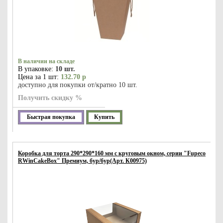
В наличии на складе
В упаковке:
10 шт.
Цена за 1 шт:
132.70 р
доступно для покупки от/кратно 10 шт.
Получить скидку %
Быстрая покупка
Купить
Коробка для торта 290*290*160 мм с круговым окном, серии "Fupeco
RWinCakeBox" Премиум, бур/бур(Арт. К00975)