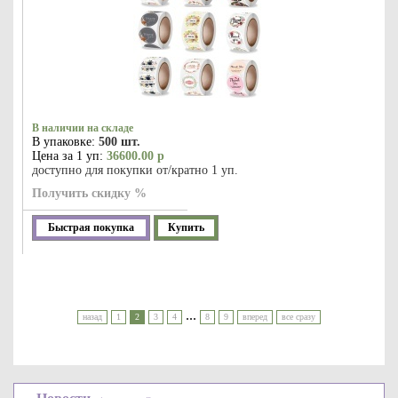
В наличии на складе
В упаковке:
500 шт.
Цена за 1 уп:
36600.00 р
доступно для покупки от/кратно 1 уп.
Получить скидку %
Быстрая покупка
Купить
...
назад
1
2
3
4
8
9
вперед
все сразу