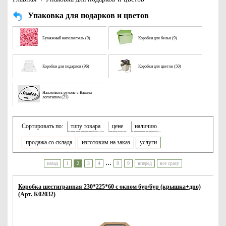
Упаковка для подарков и цветов
Бумажный наполнитель (9)
Коробки для белья (9)
Коробки для подарков (96)
Коробки для цветов (50)
Наклейки в рулоне с Вашим
логотипом (21)
Сортировать по:
типу товара
цене
наличию
продажа со склада
изготовим на заказ
услуги
...
назад
1
2
3
4
8
9
вперед
все сразу
Коробка шестигранная 230*225*60 с окном бур/бур (крышка+дно)
(Арт. К02032)