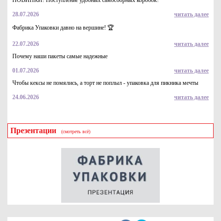
НОВИНКИ! Поступление удобных самосборных коробок!
28.07.2026
читать далее
Коробка шляпная для доставки букетов 160*160 лавандовая
матовая
Фабрика Упаковки давно на вершине! 🏆
175
Купить
22.07.2026
читать далее
Почему наши пакеты самые надежные
01.07.2026
читать далее
Чтобы кексы не помялись, а торт не поплыл - упаковка для пикника мечты
24.06.2026
читать далее
Презентации
(смотреть всё)
Коробка шляпная для доставки букетов 160*160 голубая
матовая
182
Купить