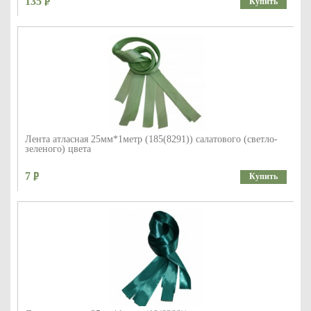
135
Купить
Лента атласная 25мм*1метр (185(8291)) салатового (светло-
зеленого) цвета
7
Купить