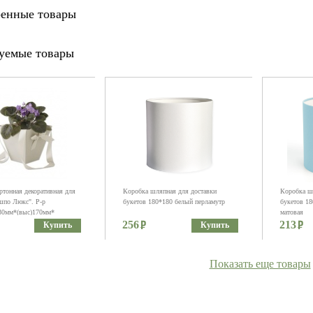
енные товары
уемые товары
ртонная декоративная для
Коробка шляпная для доставки
Коробка ш
шпо Люкс". Р-р
букетов 180*180 белый перламутр
букетов 18
30мм*(выс)170мм*
матовая
)230*230мм. Цвет: Белый/
256
213
Купить
Купить
Показать еще товары