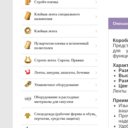
Стрейч-пленка
Клейкая лента специального
назначения
Описан
Клейкая лента
Короб
Пузырчатая пленка и вспененный
Предст
полиэтилен
для у
функци
Стрепп лента. Скрепа. Пряжки
Харак
Раз
Ленты, шнурки, шпагаты, бечевки
Выс
Раз
Упаковочное оборудование
Цве
Ленты 
Оборудование и расходные
Преим
материалы для санузлов
Изыс
ваше
Спецодежда (рабочие формы и обувь,
Проч
перчатки, средства защиты)
наде
Удоб