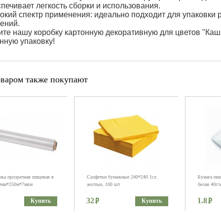
печивает легкость сборки и использования.
кий спектр применения: идеально подходит для упаковки р
ений.
те нашу коробку картонную декоративную для цветов "Каш
нную упаковку!
оваром также покупают
нка прозрачная пищевая в
Салфетки бумажные 240*240 1сл.
Бумага пищ
00мм*250м*7мкм
желтые, 100 шт
белая 40г/
32
1.8
Купить
Купить