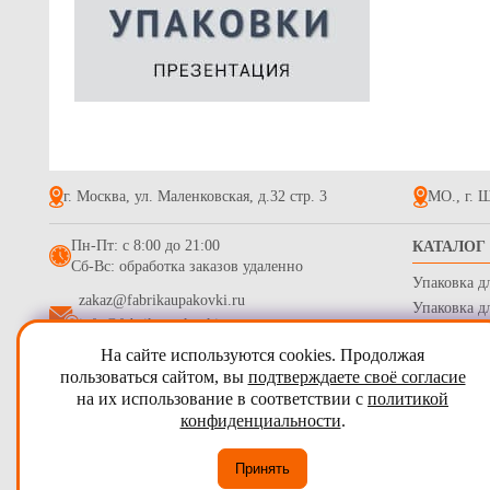
Крышка дл
160*160 ла
34
г. Москва, ул. Маленковская, д.32 стр. 3
МО., г. Щ
Пн-Пт: с 8:00 до 21:00
КАТАЛОГ
Сб-Вс: обработка заказов удаленно
Упаковка д
zakaz@fabrikaupakovki.ru
Упаковка д
info@fabrikaupakovki.ru
Одноразова
На сайте используются cookies. Продолжая
Гофротара,
Картонные 
2009 - 2026
ПТП Фабрика Упаковки
пользоваться сайтом, вы
подтверждаете своё согласие
букетов, из
Стрейч пле
трапеция, 
на их использование в соответствии с
политикой
Карта сайта
Бумага обе
74
конфиденциальности
.
Согласие на обработку персональных данных
Принять