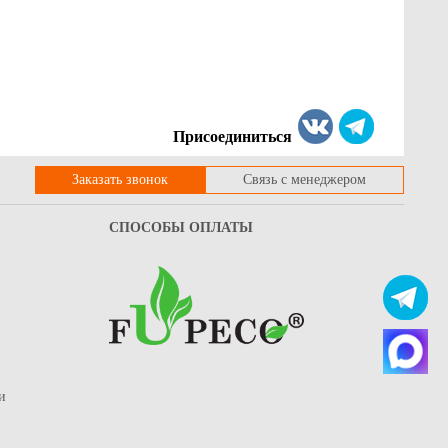
я коробки шляпной
Картонная коробка для доставки
зовая матовая
букетов, из гофрокартона бур/бур,
трапеция, р-р 160*300*420
64.9
Купить
Купить
Присоединиться
Заказать звонок
Связь с менеджером
СПОСОБЫ ОПЛАТЫ
и