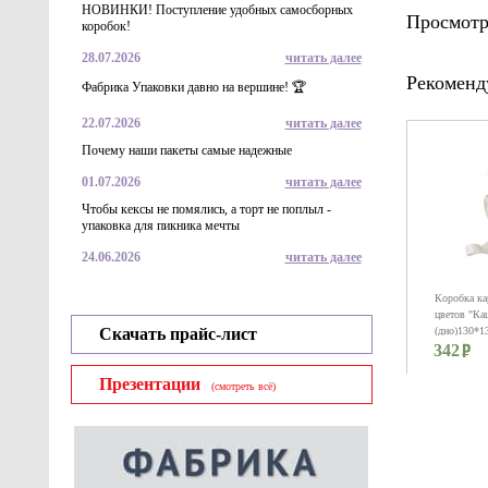
НОВИНКИ! Поступление удобных самосборных
Просмотр
коробок!
28.07.2026
читать далее
Рекоменд
Фабрика Упаковки давно на вершине! 🏆
22.07.2026
читать далее
Почему наши пакеты самые надежные
01.07.2026
читать далее
Чтобы кексы не помялись, а торт не поплыл -
упаковка для пикника мечты
24.06.2026
читать далее
Коробка ка
цветов "Ка
Скачать прайс-лист
(дно)130*1
342
(горловина
бел
Презентации
(смотреть всё)