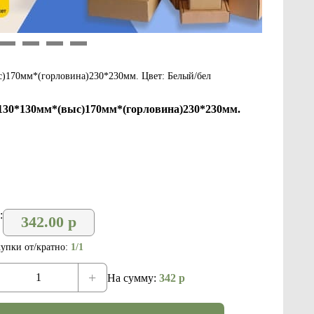
9
10
11
12
с)170мм*(горловина)230*230мм. Цвет: Белый/бел
)130*130мм*(выс)170мм*(горловина)230*230мм.
:
342.00
р
упки от/кратно:
1/1
+
На сумму:
342
р