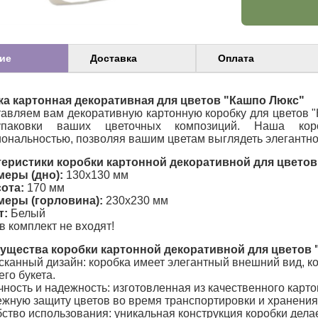
ие
Доставка
Оплата
ка картонная декоративная для цветов "Кашпо Люкс"
авляем вам декоративную картонную коробку для цветов "
паковки ваших цветочных композиций. Наша кор
ональностью, позволяя вашим цветам выглядеть элегантно
теристики коробки картонной декоративной для цветов
меры (дно):
130x130 мм
ота:
170 мм
меры (горловина):
230x230 мм
т:
Белый
в комплект не входят!
ущества коробки картонной декоративной для цветов 
канный дизайн: коробка имеет элегантный внешний вид, ко
го букета.
ность и надежность: изготовленная из качественного карт
жную защиту цветов во время транспортировки и хранения
ство использования: уникальная конструкция коробки делае