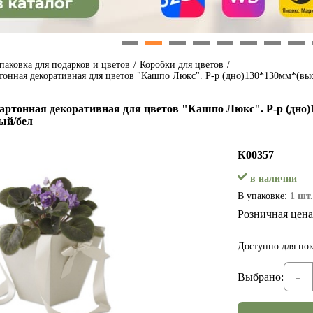
1
2
3
4
5
6
7
8
паковка для подарков и цветов
/
Коробки для цветов
/
тонная декоративная для цветов "Кашпо Люкс". Р-р (дно)130*130мм*(вы
артонная декоративная для цветов "Кашпо Люкс". Р-р (дно
ый/бел
К00357
в наличии
В упаковке:
1 шт.
Розничная цена
Доступно для пок
-
Выбрано: