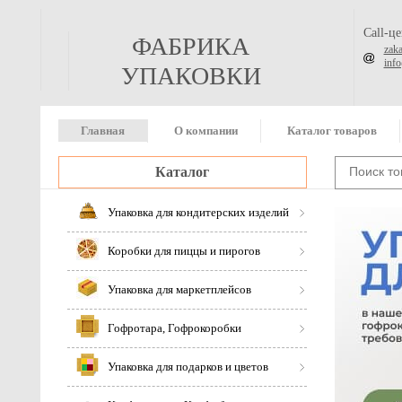
Call-ц
ФАБРИКА
zak
inf
УПАКОВКИ
Главная
О компании
Каталог товаров
Каталог
Упаковка для кондитерских изделий
Коробки для пиццы и пирогов
Упаковка для маркетплейсов
Гофротара, Гофрокоробки
Упаковка для подарков и цветов