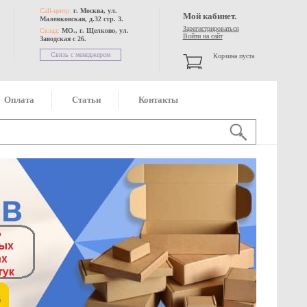
Call-центр:
г. Москва, ул.
Мой кабинет.
Маленковская, д.32 стр. 3.
Зарегистрироваться
Склад:
МО., г. Щелково, ул.
Войти на сайт
Заводская с 26.
Связь с менеджером
Корзина пуста
Оплата
Статьи
Контакты