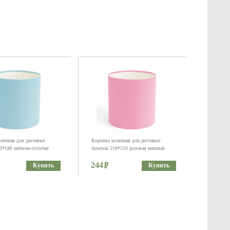
ляпная для доставки
Коробка шляпная для доставки
0*180 небесно-голубая
букетов 210*210 розовая матовая
244
Купить
Купить