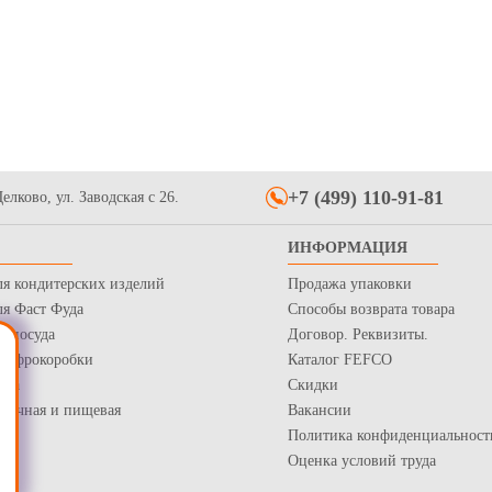
я коробки шляпной
Крышка для коробки шляпной
Крышка дл
вандовая матовая
160*160 розовая матовая
210*210 ро
34
29
Купить
Купить
+7 (499) 110-91-81
елково, ул. Заводская с 26.
ИНФОРМАЦИЯ
ля кондитерских изделий
Продажа упаковки
ля Фаст Фуда
Способы возврата товара
я посуда
Договор. Реквизиты.
 Гофрокоробки
Каталог FEFCO
коробки для доставки
 гофрокартона бел/бур,
нка
Скидки
р-р 200*300*350
рточная и пищевая
Вакансии
Купить
Политика конфиденциальност
Оценка условий труда