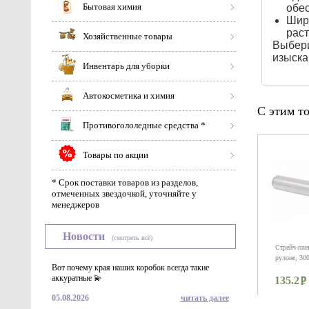
Бытовая химия
обес
Широ
раст
Хозяйственные товары
Выбери
изыска
Инвентарь для уборки
Автокосметика и химия
С этим т
Противогололедные средства *
Товары по акции
* Срок поставки товаров из разделов,
отмеченных звездочкой, уточняйте у
менеджеров
Новости
(смотреть всё)
Стрейч-пле
рулоне, 3
Вот почему края наших коробок всегда такие
аккуратные 💫
135.2
05.08.2026
читать далее