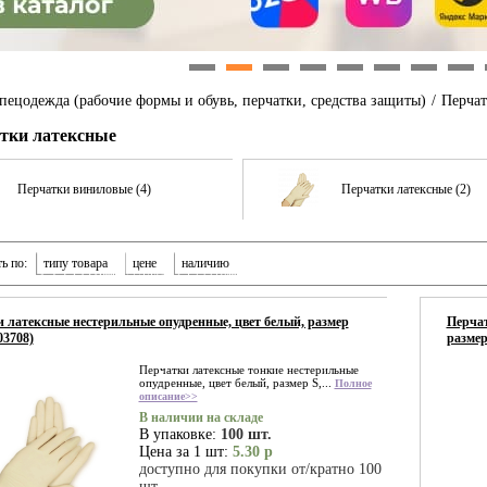
1
2
3
4
5
6
7
8
пецодежда (рабочие формы и обувь, перчатки, средства защиты)
/
Перчат
тки латексные
Перчатки виниловые (4)
Перчатки латексные (2)
ь по:
типу товара
цене
наличию
 латексные нестерильные опудренные, цвет белый, размер
Перчат
03708)
размер
Перчатки латексные тонкие нестерильные
опудренные, цвет белый, размер S,...
Полное
описание>>
В наличии на складе
В упаковке:
100 шт.
Цена за 1 шт:
5.30 р
доступно для покупки от/кратно 100
шт.