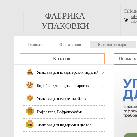
Call-ц
ФАБРИКА
zak
inf
УПАКОВКИ
Главная
О компании
Каталог товаров
Каталог
Упаковка для кондитерских изделий
Коробки для пиццы и пирогов
Упаковка для маркетплейсов
Гофротара, Гофрокоробки
Упаковка для подарков и цветов