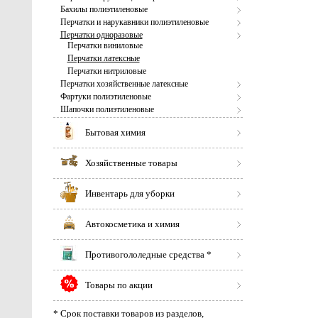
Бахилы полиэтиленовые
Перчатки и нарукавники полиэтиленовые
Перчатки одноразовые
Перчатки виниловые
Перчатки латексные
Перчатки нитриловые
Перчатки хозяйственные латексные
Фартуки полиэтиленовые
Шапочки полиэтиленовые
Бытовая химия
Хозяйственные товары
Инвентарь для уборки
Автокосметика и химия
Противогололедные средства *
Товары по акции
* Срок поставки товаров из разделов,