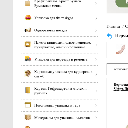
Крафт пакеты. Крафт бумага.
Бумажные мешки
Упаковка для Фаст Фуда
Главная
/
С
Одноразовая посуда
Перча
Пакеты пищевые, полиэтиленовые,
пузырчатые, комбинированные
Упаковка для переезда и ремонта
Сортироват
Картонная упаковка для курьерских
служб
Перчатки
Картон, Гофрокартон в листах и
S(Арт. П
рулонах
Пластиковая упаковка и тара
Материалы для упаковки паллетов