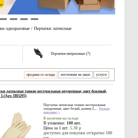
9
10
11
12
ки одноразовые
/
Перчатки латексные
Перчатки нитриловые (7)
продажа со склада
изготовим на заказ
услуги
ки латексные тонкие нестерильные опудренные, цвет бежевый,
 L(Арт. П03295)
Перчатки латексные тонкие нестерильные
опудренные, цвет белый, размер L,...
Полное
описание>>
В наличии на складе
В упаковке:
100 шт.
Цена за 1 шт:
5.30 р
доступно для покупки от/кратно 100
шт.