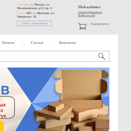
Call-центр:
г. Москва, ул.
Мой кабинет.
Маленковская, д.32 стр. 3.
Зарегистрироваться
Склад:
МО., г. Щелково, ул.
Войти на сайт
Заводская с 26.
Связь с менеджером
Корзина пуста
Оплата
Статьи
Контакты