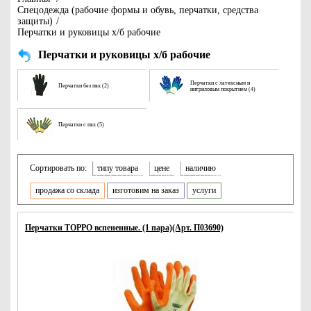
Спецодежда (рабочие формы и обувь, перчатки, средства
защиты)
/
Перчатки и руковицы х/б рабочие
Перчатки и руковицы х/б рабочие
Перчатки с латексным и
Перчатки без пвх (2)
нитриловым покрытием (4)
Перчатки с пвх (5)
Сортировать по:
типу товара
цене
наличию
продажа со склада
изготовим на заказ
услуги
Перчатки TOPPO вспененные. (1 пара)(Арт. П03690)