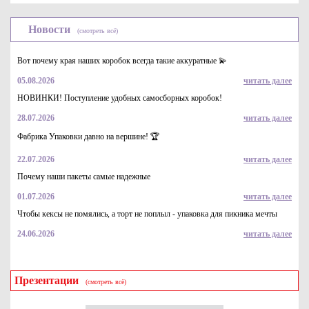
машин.
Размотчик клейкой ленты имеет небольшие габариты,
Новости
(смотреть всё)
малый вес и низкую цену, обеспечивает свободу
передвижения с рулоном и контроль натяжения в ходе
Вот почему края наших коробок всегда такие аккуратные 💫
упаковывания. Благодаря простоте использования, с
абройлером может работать даже
05.08.2026
читать далее
низкоквалифицированный персонал.
НОВИНКИ! Поступление удобных самосборных коробок!
28.07.2026
читать далее
Фабрика Упаковки давно на вершине! 🏆
22.07.2026
читать далее
Почему наши пакеты самые надежные
01.07.2026
читать далее
Чтобы кексы не помялись, а торт не поплыл - упаковка для пикника мечты
24.06.2026
читать далее
Презентации
(смотреть всё)