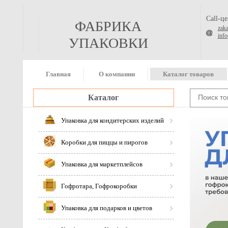
Call-ц
ФАБРИКА
zak
inf
УПАКОВКИ
Главная
О компании
Каталог товаров
Каталог
Упаковка для кондитерских изделий
Коробки для пиццы и пирогов
Упаковка для маркетплейсов
Гофротара, Гофрокоробки
Упаковка для подарков и цветов