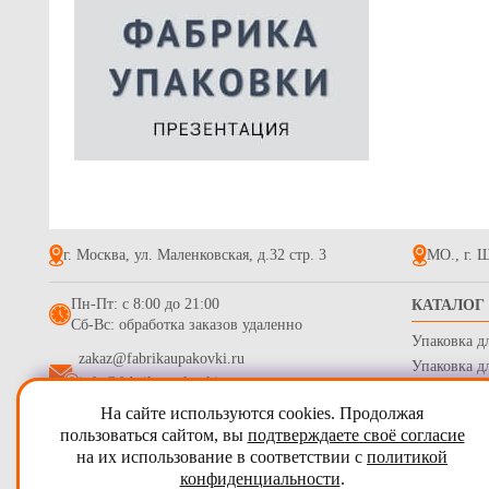
г. Москва, ул. Маленковская, д.32 стр. 3
МО., г. Щ
Пн-Пт: с 8:00 до 21:00
КАТАЛОГ
Сб-Вс: обработка заказов удаленно
Упаковка д
zakaz@fabrikaupakovki.ru
Упаковка д
info@fabrikaupakovki.ru
Одноразова
На сайте используются cookies. Продолжая
Гофротара,
2009 - 2026
ПТП Фабрика Упаковки
пользоваться сайтом, вы
подтверждаете своё согласие
Стрейч пле
на их использование в соответствии с
политикой
Карта сайта
Бумага обе
конфиденциальности
.
Согласие на обработку персональных данных