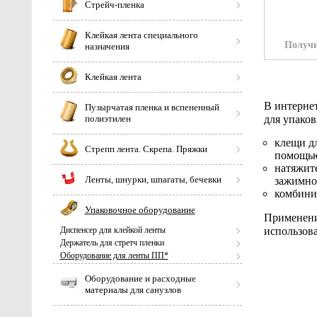
Стрейч-пленка
Клейкая лента специального
Получи
назначения
Клейкая лента
В интерне
Пузырчатая пленка и вспененный
полиэтилен
для упако
клещи д
Стрепп лента. Скрепа. Пряжки
помощью
натяжит
Ленты, шнурки, шпагаты, бечевки
зажимно
комбинир
Упаковочное оборудование
Применени
Диспенсер для клейкой ленты
использов
Держатель для стретч пленки
Оборудование для ленты ПП*
Оборудование и расходные
материалы для санузлов