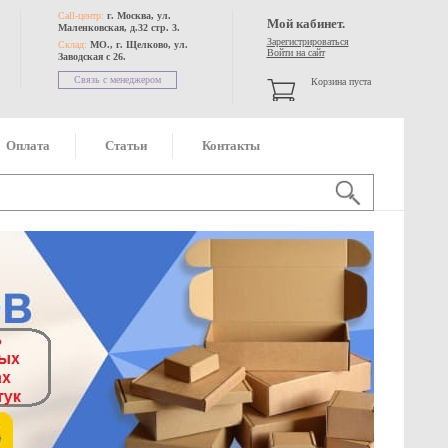
Call-центр:
г. Москва, ул.
Мой кабинет.
Маленковская, д.32 стр. 3.
Зарегистрироваться
Склад:
МО., г. Щелково, ул.
Войти на сайт
Заводская с 26.
Связь с менеджером
Корзина пуста
Оплата
Статьи
Контакты