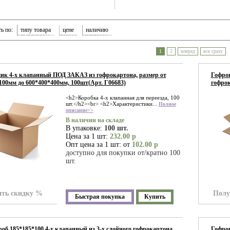
ь по:
типу товара
цене
наличию
1
2
вперед
все сразу
к 4-х клапанный ПОД ЗАКАЗ из гофрокартона, размер от
Гофрок
100мм до 600*400*400мм, 100шт(Арт. Г06683)
гофрок
<h2>Коробка 4-х клапанная для переезда, 100
шт.</h2><br> <h2>Характеристики...
Полное
описание>>
В наличии на складе
В упаковке:
100 шт.
Цена за 1 шт:
232.00 р
Опт цена за 1 шт: от
102.00 р
доступно для покупки от/кратно 100
шт.
ть скидку %
Полу
Быстрая покупка
Купить
об 185*185*100 4-х клапанный из 3-х слойного гофрокартона
Гофрок