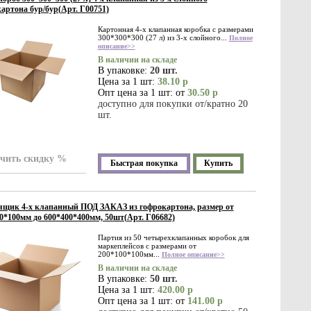
артона бур/бур(Арт. Г00751)
Картонная 4-х клапанная коробка с размерами
300*300*300 (27 л) из 3-х слойного...
Полное
описание>>
В наличии на складе
В упаковке:
20 шт.
Цена за 1 шт:
38.10 р
Опт цена за 1 шт: от
30.50 р
доступно для покупки от/кратно 20
шт.
чить скидку %
Быстрая покупка
Купить
щик 4-х клапанный ПОД ЗАКАЗ из гофрокартона, размер от
0*100мм до 600*400*400мм, 50шт(Арт. Г06682)
Партия из 50 четырехклапанных коробок для
маркеплейсов с размерами от
200*100*100мм...
Полное описание>>
В наличии на складе
В упаковке:
50 шт.
Цена за 1 шт:
420.00 р
Опт цена за 1 шт: от
141.00 р