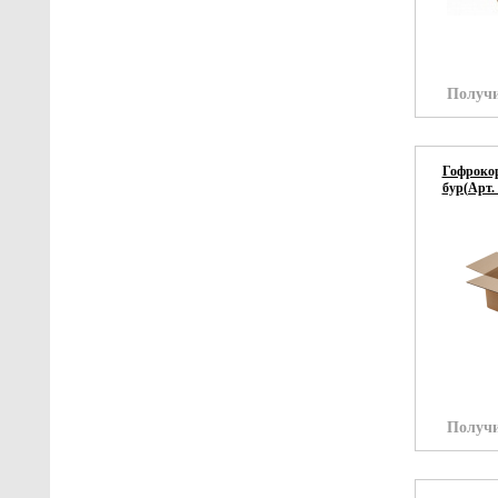
Получи
Гофрокор
бур(Арт.
Получи