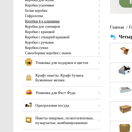
Коробки для обуви
Коробки усиленные
Белые коробки
Гофролотки
Коробки 4-х клапанные
Коробки для сувениров
Главная
/
Г
Коробки с крышкой
Четыр
Коробки с откидной крышкой
Коробки с ручками
Коробки-сумки
Самосборные коробки с окном
Упаковка для подарков и цветов
Крафт пакеты. Крафт бумага.
Бумажные мешки
Упаковка для Фаст Фуда
Одноразовая посуда
Пакеты пищевые, полиэтиленовые,
пузырчатые, комбинированные