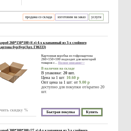
продажа со склада
изготовим на заказ
услуги
ороб 260*150*100 (4 л) 4-х клапанный из 3-х слойного
артона бур/бур(Арт. Г06333)
Картонная коробка из гофрокартона
260×150×100 подходит для категорий
товаров с...
Полное описание>>
В наличии на складе
В упаковке:
20 шт.
Цена за 1 шт:
10.60 р
Опт цена за 1 шт: от
9.00 р
доступно для покупки от/кратно 20
шт.
чить скидку %
Быстрая покупка
Купить
ороб 300*300*300 (27 л) 4-х клапанная из 3-х слойного