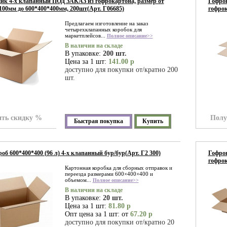
к 4-х клапанный ПОД ЗАКАЗ из гофрокартона, размер от
Гофрок
100мм до 600*400*400мм, 200шт(Арт. Г06685)
гофрок
Предлагаем изготовление на заказ
четырехклапанных коробок для
маркетплейсов...
Полное описание>>
В наличии на складе
В упаковке:
200 шт.
Цена за 1 шт:
141.00 р
доступно для покупки от/кратно 200
шт.
ть скидку %
Полу
Быстрая покупка
Купить
об 600*400*400 (96 л) 4-х клапанный бур/бур(Арт. Г2 300)
Гофрок
гофрок
Картонная коробка для сборных отправок и
переезда размерами 600×400×400 и
объемом...
Полное описание>>
В наличии на складе
В упаковке:
20 шт.
Цена за 1 шт:
81.80 р
Опт цена за 1 шт: от
67.20 р
доступно для покупки от/кратно 20