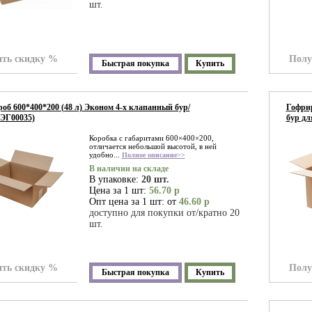
шт.
ть скидку %
Полу
Быстрая покупка
Купить
об 600*400*200 (48 л) Эконом 4-х клапанный бур/
Гофрир
 ЭГ00035)
бур дл
Коробка с габаритами 600×400×200,
отличается небольшой высотой, в ней
удобно...
Полное описание>>
В наличии на складе
В упаковке:
20 шт.
Цена за 1 шт:
56.70 р
Опт цена за 1 шт: от
46.60 р
доступно для покупки от/кратно 20
шт.
ть скидку %
Полу
Быстрая покупка
Купить