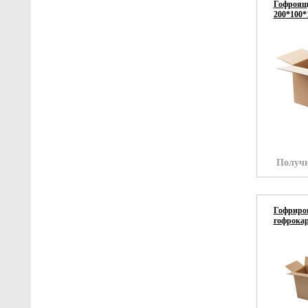
Гофроящи
200*100*
Получи
Гофриров
гофрокар