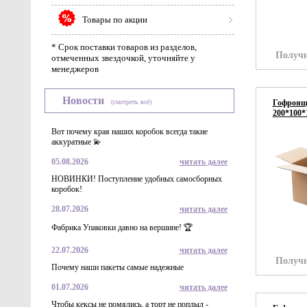
Товары по акции
* Срок поставки товаров из разделов,
Получи
отмеченных звездочкой, уточняйте у
менеджеров
Новости
(смотреть всё)
Гофроящи
200*100*
Вот почему края наших коробок всегда такие
аккуратные 💫
05.08.2026
читать далее
НОВИНКИ! Поступление удобных самосборных
коробок!
28.07.2026
читать далее
Фабрика Упаковки давно на вершине! 🏆
22.07.2026
читать далее
Получи
Почему наши пакеты самые надежные
01.07.2026
читать далее
Чтобы кексы не помялись, а торт не поплыл -