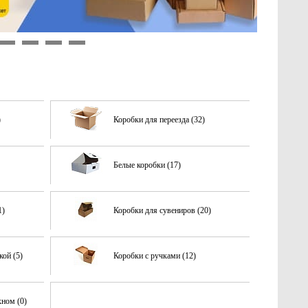
9
10
11
12
)
Коробки для переезда (32)
Белые коробки (17)
1)
Коробки для сувениров (20)
кой (5)
Коробки с ручками (12)
кном (0)