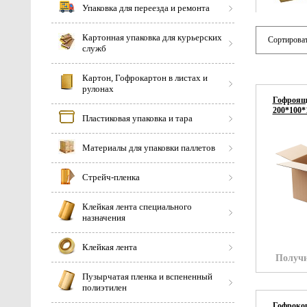
Упаковка для переезда и ремонта
Картонная упаковка для курьерских
Сортироват
служб
Картон, Гофрокартон в листах и
рулонах
Гофроящи
200*100*
Пластиковая упаковка и тара
Материалы для упаковки паллетов
Стрейч-пленка
Клейкая лента специального
назначения
Клейкая лента
Получи
Пузырчатая пленка и вспененный
полиэтилен
Гофрокор