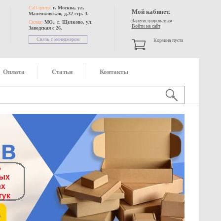
Call-центр:
г. Москва, ул.
Мой кабинет.
Маленковская, д.32 стр. 3.
Зарегистрироваться
Склад:
МО., г. Щелково, ул.
Войти на сайт
Заводская с 26.
Связь с менеджером
Корзина пуста
Оплата
Статьи
Контакты