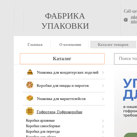
Call-ц
ФАБРИКА
zak
inf
УПАКОВКИ
Главная
О компании
Каталог товаров
Каталог
Упаковка для кондитерских изделий
Коробки для пиццы и пирогов
Упаковка для маркетплейсов
Гофротара, Гофрокоробки
Коробки архивные
Коробки самосборные
Коробки для переезда