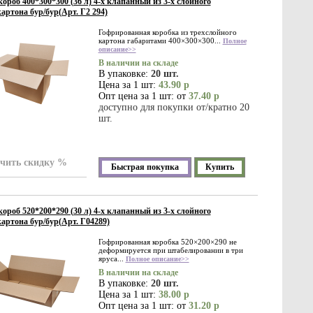
ороб 400*300*300 (36 л) 4-х клапанный из 3-х слойного
артона бур/бур(Арт. Г2 294)
Гофрированная коробка из трехслойного
картона габаритами 400×300×300...
Полное
описание>>
В наличии на складе
В упаковке:
20 шт.
Цена за 1 шт:
43.90 р
Опт цена за 1 шт: от
37.40 р
доступно для покупки от/кратно 20
шт.
чить скидку %
Быстрая покупка
Купить
ороб 520*200*290 (30 л) 4-х клапанный из 3-х слойного
артона бур/бур(Арт. Г04289)
Гофрированная коробка 520×200×290 не
деформируется при штабелировании в три
яруса...
Полное описание>>
В наличии на складе
В упаковке:
20 шт.
Цена за 1 шт:
38.00 р
Опт цена за 1 шт: от
31.20 р