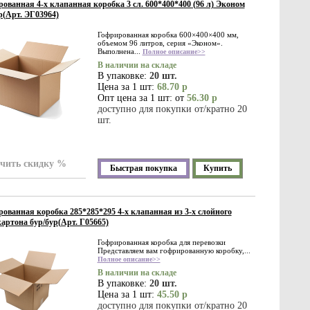
ованная 4-х клапанная коробка 3 сл. 600*400*400 (96 л) Эконом
р(Арт. ЭГ03964)
Гофрированная коробка 600×400×400 мм,
объемом 96 литров, серия «Эконом».
Выполнена...
Полное описание>>
В наличии на складе
В упаковке:
20 шт.
Цена за 1 шт:
68.70 р
Опт цена за 1 шт: от
56.30 р
доступно для покупки от/кратно 20
шт.
чить скидку %
Быстрая покупка
Купить
ованная коробка 285*285*295 4-х клапанная из 3-х слойного
артона бур/бур(Арт. Г05665)
Гофрированная коробка для перевозки
Представляем вам гофрированную коробку,...
Полное описание>>
В наличии на складе
В упаковке:
20 шт.
Цена за 1 шт:
45.50 р
доступно для покупки от/кратно 20