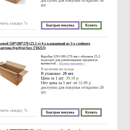
доступно для покупки от/кратно 50
шт.
чить скидку %
Быстрая покупка
Купить
ороб 520*180*270 (25.3 л) 4-х клапанный из 3-х слойного
артона бур/бур(Арт. Г04213)
Коробка 520×180×270 мм с объемом 25,3
подходит для длинномерных предметов
вытянутой...
Полное описание>>
В наличии на складе
В упаковке:
20 шт.
Цена за 1 шт:
39.10 р
Опт цена за 1 шт: от
32.80 р
доступно для покупки от/кратно 20
шт.
чить скидку %
Быстрая покупка
Купить