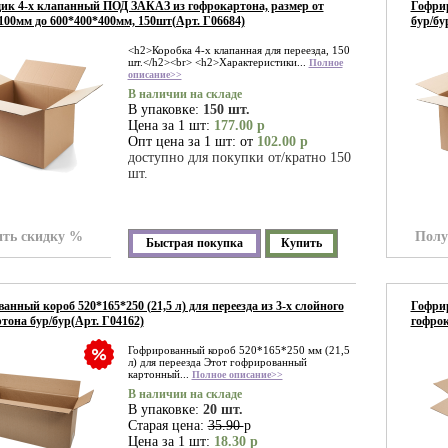
к 4-х клапанный ПОД ЗАКАЗ из гофрокартона, размер от
Гофрир
100мм до 600*400*400мм, 150шт(Арт. Г06684)
бур/бу
<h2>Коробка 4-х клапанная для переезда, 150
шт.</h2><br> <h2>Характеристики...
Полное
описание>>
В наличии на складе
В упаковке:
150 шт.
Цена за 1 шт:
177.00 р
Опт цена за 1 шт: от
102.00 р
доступно для покупки от/кратно 150
шт.
ть скидку %
Полу
Быстрая покупка
Купить
анный короб 520*165*250 (21,5 л) для переезда из 3-х слойного
Гофрир
тона бур/бур(Арт. Г04162)
гофрок
Гофрированный короб 520*165*250 мм (21,5
л) для переезда Этот гофрированный
картонный...
Полное описание>>
В наличии на складе
В упаковке:
20 шт.
Старая цена:
35.90
р
Цена за 1 шт:
18.30 р