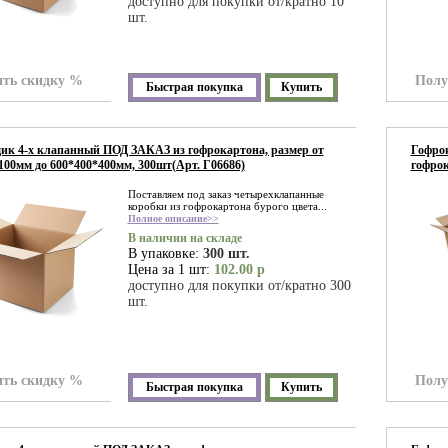
доступно для покупки от/кратно 10
шт.
ть скидку %
Полу
Быстрая покупка
Купить
к 4-х клапанный ПОД ЗАКАЗ из гофрокартона, размер от
Гофрок
100мм до 600*400*400мм, 300шт(Арт. Г06686)
гофрок
Поставляем под заказ четырехклапанные
коробки из гофрокартона бурого цвета...
Полное описание>>
В наличии на складе
В упаковке:
300 шт.
Цена за 1 шт:
102.00 р
доступно для покупки от/кратно 300
шт.
ть скидку %
Полу
Быстрая покупка
Купить