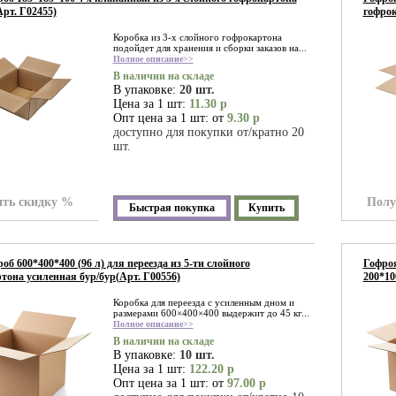
Арт. Г02455)
гофрок
Коробка из 3-х слойного гофрокартона
подойдет для хранения и сборки заказов на...
Полное описание>>
В наличии на складе
В упаковке:
20 шт.
Цена за 1 шт:
11.30 р
Опт цена за 1 шт: от
9.30 р
доступно для покупки от/кратно 20
шт.
ть скидку %
Полу
Быстрая покупка
Купить
об 600*400*400 (96 л) для переезда из 5-ти слойного
Гофроя
тона усиленная бур/бур(Арт. Г00556)
200*10
Коробка для переезда с усиленным дном и
размерами 600×400×400 выдержит до 45 кг...
Полное описание>>
В наличии на складе
В упаковке:
10 шт.
Цена за 1 шт:
122.20 р
Опт цена за 1 шт: от
97.00 р