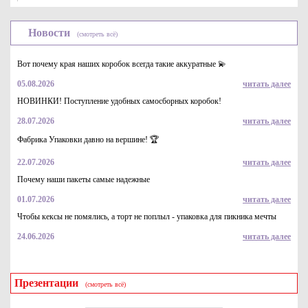
Новости
(смотреть всё)
Вот почему края наших коробок всегда такие аккуратные 💫
05.08.2026
читать далее
НОВИНКИ! Поступление удобных самосборных коробок!
28.07.2026
читать далее
Гофрокороб 500*500*400 (100 л) для переезда из 3-х
слойного гофрокартона бур/бур
Фабрика Упаковки давно на вершине! 🏆
101
Купить
22.07.2026
читать далее
Почему наши пакеты самые надежные
01.07.2026
читать далее
Чтобы кексы не помялись, а торт не поплыл - упаковка для пикника мечты
24.06.2026
читать далее
Презентации
(смотреть всё)
Гофрокороб 600*400*400 (96 л) 4-х клапанный бур/бур