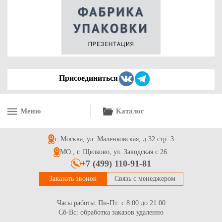
81.8
Купить
Присоединиться
Меню
Каталог
Гофрокороб 230*110*110 (2,7 л) 4-х клапанная из 3-х
слойного гофрокартона бур/бур
г. Москва, ул. Маленковская, д.32 стр. 3
8.6
Купить
МО., г. Щелково, ул. Заводская с 26.
+7 (499) 110-91-81
Заказать звонок
Связь с менеджером
Часы работы:
Пн-Пт: с 8:00 до 21:00
Сб-Вс: обработка заказов удаленно