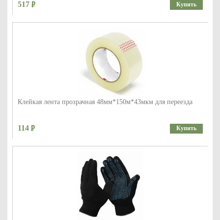
517
Купить
Клейкая лента прозрачная 48мм*150м*43мкм для переезда
114
Купить