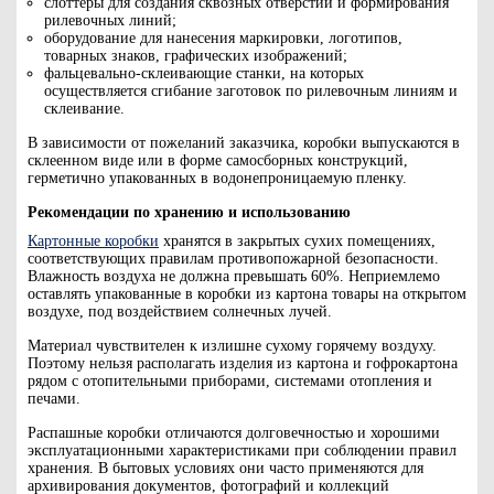
слоттеры для создания сквозных отверстий и формирования
рилевочных линий;
оборудование для нанесения маркировки, логотипов,
товарных знаков, графических изображений;
фальцевально-склеивающие станки, на которых
осуществляется сгибание заготовок по рилевочным линиям и
склеивание.
В зависимости от пожеланий заказчика, коробки выпускаются в
склеенном виде или в форме самосборных конструкций,
герметично упакованных в водонепроницаемую пленку.
Рекомендации по хранению и использованию
Картонные коробки
хранятся в закрытых сухих помещениях,
соответствующих правилам противопожарной безопасности.
Влажность воздуха не должна превышать 60%. Неприемлемо
оставлять упакованные в коробки из картона товары на открытом
воздухе, под воздействием солнечных лучей.
Материал чувствителен к излишне сухому горячему воздуху.
Поэтому нельзя располагать изделия из картона и гофрокартона
рядом с отопительными приборами, системами отопления и
печами.
Распашные коробки отличаются долговечностью и хорошими
эксплуатационными характеристиками при соблюдении правил
хранения. В бытовых условиях они часто применяются для
архивирования документов, фотографий и коллекций