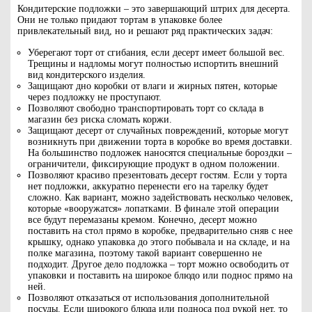
Кондитерские подложки – это завершающий штрих для десерта.
Они не только придают тортам в упаковке более
привлекательный вид, но и решают ряд практических задач:
Уберегают торт от сгибания, если десерт имеет большой вес.
Трещины и надломы могут полностью испортить внешний
вид кондитерского изделия.
Защищают дно коробки от влаги и жирных пятен, которые
через подложку не проступают.
Позволяют свободно транспортировать торт со склада в
магазин без риска сломать коржи.
Защищают десерт от случайных повреждений, которые могут
возникнуть при движении торта в коробке во время доставки.
На большинство подложек наносятся специальные бороздки –
ограничители, фиксирующие продукт в одном положении.
Позволяют красиво презентовать десерт гостям. Если у торта
нет подложки, аккуратно перенести его на тарелку будет
сложно. Как вариант, можно задействовать несколько человек,
которые «вооружатся» лопатками. В финале этой операции
все будут перемазаны кремом. Конечно, десерт можно
поставить на стол прямо в коробке, предварительно сняв с нее
крышку, однако упаковка до этого побывала и на складе, и на
полке магазина, поэтому такой вариант совершенно не
подходит. Другое дело подложка – торт можно освободить от
упаковки и поставить на широкое блюдо или поднос прямо на
ней.
Позволяют отказаться от использования дополнительной
посуды. Если широкого блюда или подноса под рукой нет, то