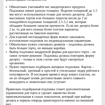
Обязательно учитывайте вес кондитерского продукта.
Подложки имеют разную толщину. Изделия толщиной до 1,5
мм могут использоваться только для легких десертов. Для
массивных тортов или больших пирогов весом до 2 кг
понадобятся подложки толщиной 2,5-3,2 мм, которые
обладают большим запасом прочности. Если вес десерта более
2 кг, то для него нужны более толстые варианты,
рассчитанные на тяжелую выпечку.
Для изделий нестандартных форм можно заказывать
изготовление подложек по индивидуальным параметрам.
Обязательно нужно учитывать диаметр – подложка должна
быть больше торта, но меньше коробки.
Выбор подложки квадратной формы для круглого торта – не
самое лучшее решение. Подложка должна повторять форму
десерта – только в этом случае они будут смотреться
органично.
Нужно тщательно подбирать материал подложки. Картон –
безопасный, прочный и простой в утилизации лидер рейтинга
популярности. В последнее время в моду вошел пластик, но
он не обладает всеми достоинствами своего главного
конкурента и значительно ему уступает.
Правильно подобранная подложка станет дополнительным
украшением для торта и сделает лакомство более
привлекательным в глазах покупателя, который при выборе
десерта в первую очередь ориентируется именно на внешний
вид.