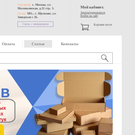
Call-центр:
г. Москва, ул.
Мой кабинет.
Маленковская, д.32 стр. 3.
Зарегистрироваться
Склад:
МО., г. Щелково, ул.
Войти на сайт
Заводская с 26.
Связь с менеджером
Корзина пуста
Оплата
Статьи
Контакты