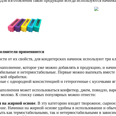
Для изготовления такой продукции всегда используются начинк
полнители применяются
сти от их свойств, для кондитерских начинок используют три к
наполнение, которое уже можно добавлять в продукцию, и начи
бильные и нетермостабильные. Первые можно выпекать вместе с
кой обработки.
ые с однородной консистенцией и гетерогенные с кусочками яго
аполнения может использоваться конфитюр, джем, повидло, варе
 молоко. К списку самых популярных можно отнести:
 на жирной основе
. В эту категорию входит творожное, сырное
ние. Начинки на жирной основе удобны в использовании и обычн
ыть как термостабильными, так и нетермостабильными в зависим