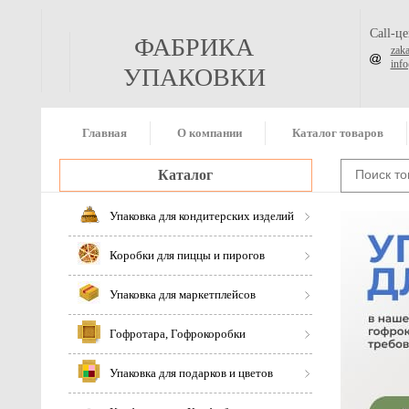
Call-ц
ФАБРИКА
zak
inf
УПАКОВКИ
Главная
О компании
Каталог товаров
Каталог
Упаковка для кондитерских изделий
Коробки для пиццы и пирогов
Упаковка для маркетплейсов
Гофротара, Гофрокоробки
Упаковка для подарков и цветов