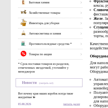
Фрукто
Бытовая химия
кексы, р
Сливочн
Хозяйственные товары
фисташки
Желе
. З
популяр
Инвентарь для уборки
Сгущенн
разнообр
Автокосметика и химия
торты, 
Качествен
Противогололедные средства *
воздейств
Товары по акции
Оборудова
Для напол
* Срок поставки товаров из разделов,
могут рабо
отмеченных звездочкой, уточняйте у
Оборудова
менеджеров
Автомати
Новости
(смотреть всё)
управле
конвейер
Полуавт
Вот почему края наших коробок всегда такие
дозирова
аккуратные 💫
для напо
05.08.2026
читать далее
Оборудо