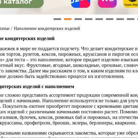
1
2
3
4
5
6
7
8
татьи
/
Наполнение кондитерских изделий
е кондитерских изделий
коежек в мире не поддается подсчету. Что делает кондитерские 
в тортов, рулетов, кексов, пирожных, круассанов и пирогов о
» для теста – это наполнение, которое придает изделию изыск
антный вкус. Фруктовые, ягодные, шоколадные, ореховые, сливо
го лакомства. Далее мы расскажем о том, к каким изделиям по к
ие должно быть задействовано процессе их изготовления.
итерских изделий с наполнением
же сложно представить ассортимент продукции современной кон
елий с начинками. Наполнение используется не только для улуч
. Покупатель охотнее приобретет пирожное с кремовыми цветам
ких изделий с различными начинками постоянно растет. Помимо 
огаликов, булочек, кексов, ромовых баб и пирожных, на отечест
круассаны, профитроли, бриоши, эклеры, берлинеры, кваркини.
красивыми названиями скрываются лакомства, которые уже обре