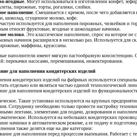
во-ягодные
. Могут использоваться в изготовлении конфет, зефи
улеты, пирожные, торты, рогалики, слойки.
ое наполнение
. Смешивается с кремом, после чего добавляется
, шоколад, сгущенное молоко, кофе.
ачастую используется для наполнения пирожных, чизкейков и то
ным относят фруктовые, ягодные и шоколадные начинки.
ое молоко
. Это классическое наполнение, спрос на которое не 
азных начинок расширился в несколько раз. Используется для ск
пирожные, маффины, круассаны.
ные наполнители имеют мягкую пастообразную консистенцию. О
ий: перекачки насосами, перемешивания, инжектирования.
ние для наполнения кондитерских изделий
нения кондитерских изделий на фабриках используется специаль
тать отдельно или являться частью единой технологической лин
ние для наполнения кондитерских изделий по функциональности 
ческое. Такие установки используются на крупных предприятия
ния. Сотруднику необходимо только провести настройку техник
ными лентами, элементами для подачи, дозирования и наполнен
оматическое. Используется на небольших кондитерских произво
ние начинки в автоматическом режиме, а ее подачу и подготовк
лнения также делятся еще на две категории:
вание для наполнения перед процессом выпекания. Работает с 