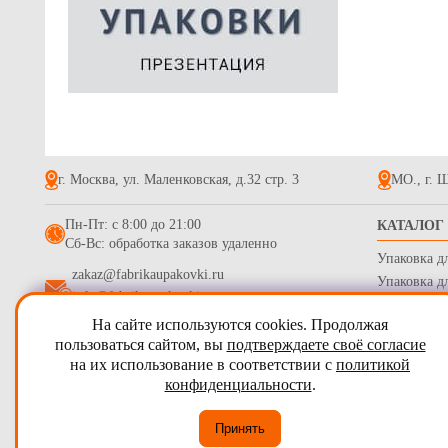
г. Москва, ул. Маленковская, д.32 стр. 3
МО., г. Щ
Пн-Пт: с 8:00 до 21:00
КАТАЛОГ
Сб-Вс: обработка заказов удаленно
Упаковка д
zakaz@fabrikaupakovki.ru
Упаковка д
info@fabrikaupakovki.ru
Одноразова
На сайте используются cookies. Продолжая
Гофротара,
2009 - 2026
ПТП Фабрика Упаковки
пользоваться сайтом, вы
подтверждаете своё согласие
Стрейч пле
на их использование в соответствии с
политикой
Карта сайта
Бумага обе
конфиденциальности
.
Согласие на обработку персональных данных
Принять