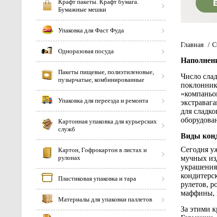
Крафт пакеты. Крафт бумага.
Бумажные мешки
Упаковка для Фаст Фуда
Главная
/
С
Одноразовая посуда
Наполнени
Пакеты пищевые, полиэтиленовые,
Число слад
пузырчатые, комбинированные
поклоннико
«компаньон
Упаковка для переезда и ремонта
экстраваг
для сладко
оборудован
Картонная упаковка для курьерских
служб
Виды конд
Сегодня у
Картон, Гофрокартон в листах и
рулонах
мучных изд
украшения
кондитерс
Пластиковая упаковка и тара
рулетов, р
маффины, 
Материалы для упаковки паллетов
За этими 