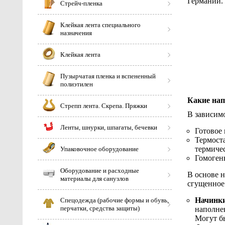
Германии. 
Стрейч-пленка
Клейкая лента специального
назначения
Клейкая лента
Пузырчатая пленка и вспененный
полиэтилен
Какие на
Стрепп лента. Скрепа. Пряжки
В зависимо
Ленты, шнурки, шпагаты, бечевки
Готовое 
Термоста
термичес
Упаковочное оборудование
Гомогенн
Оборудование и расходные
В основе н
материалы для санузлов
сгущенное
Начинки
Спецодежда (рабочие формы и обувь,
перчатки, средства защиты)
наполне
Могут б