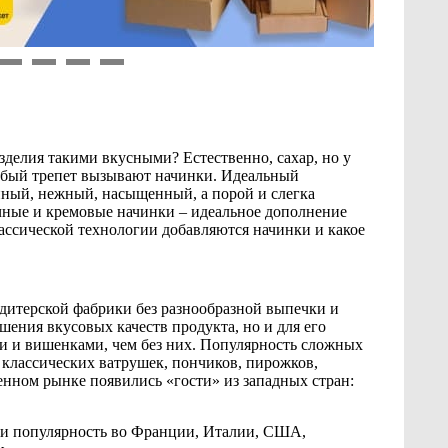
9
10
11
12
изделия такими вкусными? Естественно, сахар, но у
собый трепет вызывают начинки. Идеальный
анный, нежный, насыщенный, а порой и слегка
чные и кремовые начинки – идеальное дополнение
лассической технологии добавляются начинки и какое
дитерской фабрики без разнообразной выпечки и
шения вкусовых качеств продукта, но и для его
и и вишенками, чем без них. Популярность сложных
классических ватрушек, пончиков, пирожков,
венном рынке появились «гости» из западных стран:
ли популярность во Франции, Италии, США,